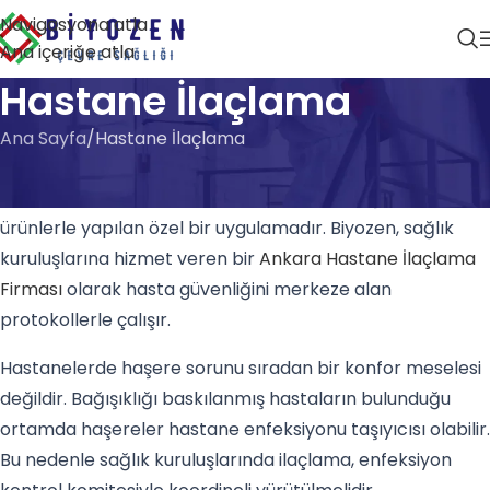
Navigasyona atla
Ana içeriğe atla
Hastane İlaçlama
Ana Sayfa
Hastane İlaçlama
Hastane ilaçlama
, sağlık kuruluşlarında enfeksiyon
kontrol protokollerine uygun, kokusuz ve düşük toksisiteli
ürünlerle yapılan özel bir uygulamadır. Biyozen, sağlık
kuruluşlarına hizmet veren bir
Ankara Hastane İlaçlama
Firması
olarak hasta güvenliğini merkeze alan
protokollerle çalışır.
Hastanelerde haşere sorunu sıradan bir konfor meselesi
değildir. Bağışıklığı baskılanmış hastaların bulunduğu
ortamda haşereler hastane enfeksiyonu taşıyıcısı olabilir.
Bu nedenle sağlık kuruluşlarında ilaçlama, enfeksiyon