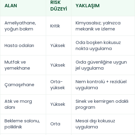
RISK
ALAN
YAKLAŞIM
DÜZEYI
Ameliyathane,
Kimyasalsız; yalnızca
Kritik
yoğun bakım
mekanik ve izleme
Oda boşken kokusuz
Hasta odaları
Yüksek
nokta uygulama
Mutfak ve
Gıda güvenliğine uygun
Yüksek
yemekhane
jel uygulama
Orta-
Nem kontrolü + rezidüel
Çamaşırhane
yüksek
uygulama
Atık ve morg
Sinek ve kemirgen odaklı
Yüksek
alanı
program
Bekleme salonu,
Mesai dışı kokusuz
Orta
poliklinik
uygulama