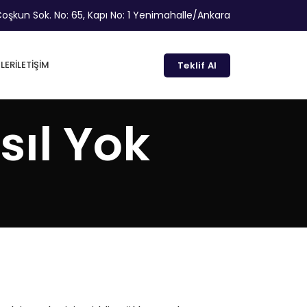
oşkun Sok. No: 65, Kapı No: 1 Yenimahalle/Ankara
LER
İLETIŞIM
Teklif Al
ıl Yok