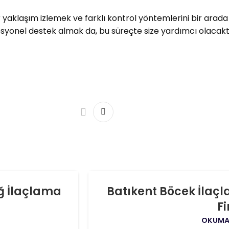
yaklaşım izlemek ve farklı kontrol yöntemlerini bir arad
fesyonel destek almak da, bu süreçte size yardımcı olacaktı
06
ğ İlaçlama
Batıkent Böcek İlaç
AĞU
F
OKUMA