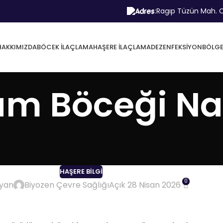
Adres:
Ragıp Tüzün Mah. C
HAKKIMIZDA
BÖCEK İLAÇLAMA
HAŞERE İLAÇLAMA
DEZENFEKSIYON
BÖLGE
 Böceği Nas
HAŞERE BILGI
0
ayan
Biyozen Çevre Sağlığı
Açık 28 Nisan 2026