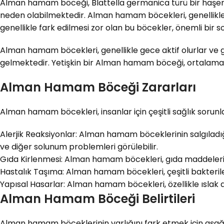
Alman hamam böceği, Blattella germanica türü bir haşere 
neden olabilmektedir. Alman hamam böcekleri, genellikle m
genellikle fark edilmesi zor olan bu böcekler, önemli bir s
Alman hamam böcekleri, genellikle gece aktif olurlar ve gü
gelmektedir. Yetişkin bir Alman hamam böceği, ortalama 1 
Alman Hamam Böceği Zararları
Alman hamam böcekleri, insanlar için çeşitli sağlık sorun
Alerjik Reaksiyonlar: Alman hamam böceklerinin salgıladığı 
ve diğer solunum problemleri görülebilir.
Gıda Kirlenmesi: Alman hamam böcekleri, gıda maddelerine z
Hastalık Taşıma: Alman hamam böcekleri, çeşitli bakterileri, 
Yapısal Hasarlar: Alman hamam böcekleri, özellikle ıslak 
Alman Hamam Böceği Belirtileri
Alman hamam böceklerinin varlığını fark etmek için aşağıd