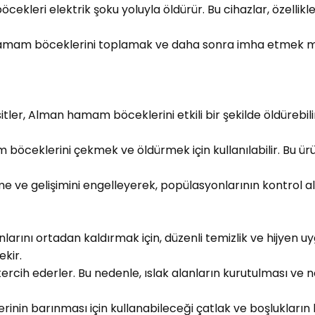
böcekleri elektrik şoku yoluyla öldürür. Bu cihazlar, özelli
amam böceklerini toplamak ve daha sonra imha etmek mü
sitler, Alman hamam böceklerini etkili bir şekilde öldürebili
 böceklerini çekmek ve öldürmek için kullanılabilir. Bu ürün
e ve gelişimini engelleyerek, popülasyonlarının kontrol al
rını ortadan kaldırmak için, düzenli temizlik ve hijyen u
ekir.
cih ederler. Bu nedenle, ıslak alanların kurutulması ve n
nin barınması için kullanabileceği çatlak ve boşlukların 