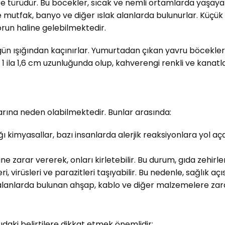
türüdür. Bu böcekler, sıcak ve nemli ortamlarda yaşayarak
utfak, banyo ve diğer ıslak alanlarda bulunurlar. Küçük b
orun haline gelebilmektedir.
n ışığından kaçınırlar. Yumurtadan çıkan yavru böcekler, y
ila 1,6 cm uzunluğunda olup, kahverengi renkli ve kanatlar
larına neden olabilmektedir. Bunlar arasında:
kimyasallar, bazı insanlarda alerjik reaksiyonlara yol açab
arar vererek, onları kirletebilir. Bu durum, gıda zehirlen
virüsleri ve parazitleri taşıyabilir. Bu nedenle, sağlık açıs
alanlarda bulunan ahşap, kablo ve diğer malzemelere zarar
aki belirtilere dikkat etmek önemlidir: