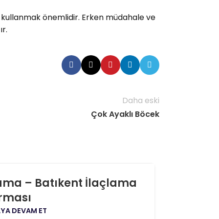
a kullanmak önemlidir. Erken müdahale ve
r.
Daha eski
Çok Ayaklı Böcek
06
lama – Batıkent İlaçlama
Birlik 
AĞU
irması
YA DEVAM ET