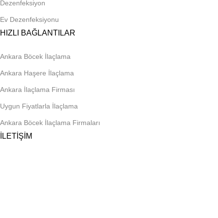
Dezenfeksiyon
Ev Dezenfeksiyonu
HIZLI BAĞLANTILAR
Ankara Böcek İlaçlama
Ankara Haşere İlaçlama
Ankara İlaçlama Firması
Uygun Fiyatlarla İlaçlama
Ankara Böcek İlaçlama Firmaları
İLETİŞİM
Telefon
0 545 959 17 49
E-posta
biyozen@gmail.com
Adres
Ragıp Tüzün Mah. Coşkun Sok. No: 65, Kapı No: 1
Yenimahalle/Ankara