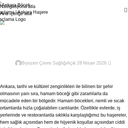
Navigasyona atla
Ana içeriğe atla
Ana Sayfa
Haşere İlaçlama
Ankara Hamam Böceği
İlaçlama
HAŞERE İLAÇLAMA
0
Biyozen Çevre Sağlığı
Açık 28 Nisan 2026
Ankara, tarihi ve kültürel zenginlikleri ile bilinen bir şehir
olmasının yanı sıra, hamam böceği gibi zararlılarla da
mücadele eden bir bölgedir. Hamam böcekleri, nemli ve sıcak
ortamlarda hızla çoğalabilen canlılardır. Özellikle evlerde, iş
yerlerinde ve restoranlarda sıklıkla karşılaştığımız bu haşereler,
hem sağlık açısından hem de hijyenik koşullar açısından ciddi