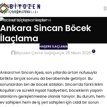
Navigasyona atla
Ana içeriğe atla
Ana Sayfa
Haşere İlaçlama
Ankara Sincan Böcek
İlaçlama
HAŞERE İLAÇLAMA
0
Biyozen Çevre Sağlığı
Açık 28 Nisan 2026
Ankara’nın Sincan ilçesi, son yıllarda artan nüfusuyla
birlikte birçok sorunu da beraberinde getiriyor. Bu
sorunlardan biri de böcek istilaları. Sincan’da farklı iklim
koşulları ve sürekli inşaat faaliyetleri, böceklerin yaşam
alanlarını genişletmesine olanak tanıyor. Bu durum, hem
ev sahipleri hem de iş yeri sahipleri için ciddi bir sorun