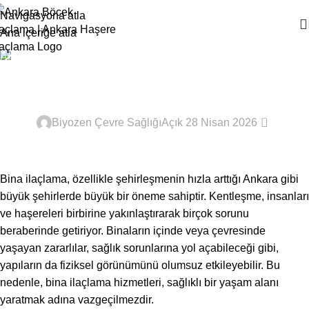
Navigasyona atla
Ana içeriğe atla
Ana Sayfa
Kapalı Alan İlaçlama
Bina İlaçlama Ankara
KAPALI ALAN İLAÇLAMA
0
Biyozen Çevre Sağlığı
Açık 28 Nisan 2026
Bina ilaçlama, özellikle şehirleşmenin hızla arttığı Ankara gibi
büyük şehirlerde büyük bir öneme sahiptir. Kentleşme, insanları
ve haşereleri birbirine yakınlaştırarak birçok sorunu
beraberinde getiriyor. Binaların içinde veya çevresinde
yaşayan zararlılar, sağlık sorunlarına yol açabileceği gibi,
yapıların da fiziksel görünümünü olumsuz etkileyebilir. Bu
nedenle, bina ilaçlama hizmetleri, sağlıklı bir yaşam alanı
yaratmak adına vazgeçilmezdir.