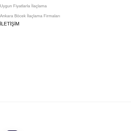
Uygun Fiyatlarla İlaçlama
Ankara Böcek İlaçlama Firmaları
İLETİŞİM
Telefon
0 545 959 17 49
E-posta
biyozen@gmail.com
Adres
Ragıp Tüzün Mah. Coşkun Sok. No: 65, Kapı No: 1
Yenimahalle/Ankara
Çalışma Saatleri
Pazartesi – Cumartesi: 09:00 – 19:00
Pazar: Randevu ile
© 2026 Biyozen İlaçlama ® | Ankara Böcek İlaçlama. Tüm Hakları
Saklıdır.
KOBAZOGLU NETWORK