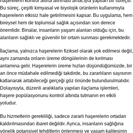
haşerelerin kontrol altına alınması amacıyla yapılan bir süreçtir.
Bu süreç, çeşitli kimyasal ve biyolojik ürünlerin kullanımıyla
haşerelerin etkisiz hale getirilmesini kapsar. Bu uygulama, hem
bireysel hem de toplumsal sağlık açısından son derece
önemlidir. Binalar, insanların yaşam alanları olduğu için, bu
alanların sağlıklı ve güvenilir bir ortam sunması gerekmektedir.
İlaçlama, yalnızca haşerelerin fiziksel olarak yok edilmesi değil,
aynı zamanda onların üreme döngülerinin de kırılması
anlamına gelir. Haşerelerin üreme hızları düşündüğümüzde, bir
an önce müdahale edilmediği takdirde, bu zararlıların sayısının
katlanarak artabileceği gerçeği göz önünde bulundurulmalıdır.
Dolayısıyla, düzenli aralıklarla yapılan ilaçlama işlemleri,
haşere popülasyonunu kontrol altında tutmanın en etkili
yoludur.
Bu hizmetlerin gerekliliği, sadece zararlı haşerelerin ortadan
kaldırılmasından ibaret değildir. Ayrıca, insanların sağlığına
yönelik potansiyel tehditlerin önlenmesi ve yaşam kalitesinin