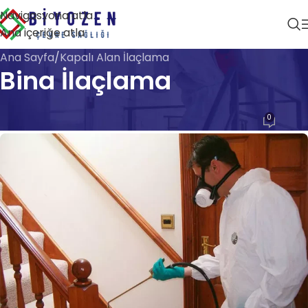
Navigasyona atla
Ana içeriğe atla
Ana Sayfa
Kapalı Alan İlaçlama
Bina İlaçlama
KAPALI ALAN İLAÇLAMA
0
Biyozen Çevre Sağlığı
Açık 28 Nisan 2026