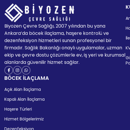
K
A
Biyozen Çevre Sağlığı, 2007 yılından bu yana
H
Ankara’da böcek ilaçlama, haşere kontrolü ve
İl
dezenfeksiyon hizmetleri sunan profesyonel bir
firmadır. Sağlık Bakanlığı onaylı uygulamalar, uzman
K
ekip ve çevre dostu çözümlerle ev, iş yeri ve kurumsal
Giz
alanlarda güvenilir hizmet sağlar.
Po
BÖCEK İLAÇLAMA
Açık Alan İlaçlama
Kapalı Alan İlaçlama
Haşere Türleri
Hizmet Bölgelerimiz
Dezenfeksiyon