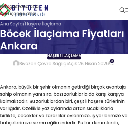
Navigasyona atla
Ana içeriğe atla
Ana Sayfa
Haşere İlaçlama
Böcek İlaçlama Fiyatları
Ankara
HAŞERE İLAÇLAMA
0
Biyozen Çevre Sağlığı
Açık 28 Nisan 2026
Ankara, büyük bir şehir olmanın getirdiği birçok avantaja
sahip olmanın yanı sıra, bazı zorluklarla da karşı karşıya
kalmaktadır. Bu zorluklardan biri, çeşitli haşere türlerinin
varlığıdır. Özellikle yaz aylarında artan sıcaklıklarla
birlikte, böcekler ve zararlılar evlerimize, iş yerlerimize ve
bahçelerimize sızma eğilimindedir. Bu tür durumlarda,