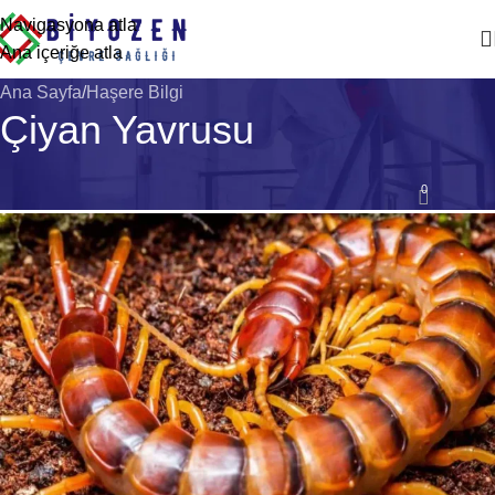
Navigasyona atla
Ana içeriğe atla
Ana Sayfa
Haşere Bilgi
Çiyan Yavrusu
HAŞERE BILGI
0
Biyozen Çevre Sağlığı
Açık 28 Nisan 2026