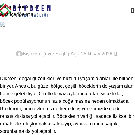
Navigasyona atla
Ana içeriğe atla
Ana Sayfa
Haşere İlaçlama
Dikmen Böcek İlaçlama
HAŞERE İLAÇLAMA
0
Biyozen Çevre Sağlığı
Açık 28 Nisan 2026
Dikmen, doğal güzellikleri ve huzurlu yaşam alanları ile bilinen
bir yer. Ancak, bu güzel bölge, çeşitli böceklerin de yaşam alanı
haline gelebiliyor. Özellikle yaz aylarında artan sıcaklıklar,
böcek popülasyonunun hızla çoğalmasına neden olmaktadır.
Bu durum, hem evlerimizde hem de iş yerlerimizde ciddi
rahatsızlıklara yol açabilir. Böceklerin varlığı, sadece fiziksel bir
rahatsızlık oluşturmakla kalmayıp, aynı zamanda sağlık
sorunlarına da yol açabilir.