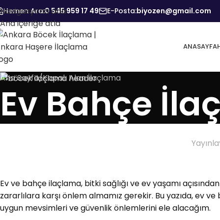
Navigasyona atla
Hemen Ara:
0 545 959 17 49
E-Posta:
biyozen@gmail.com
Ana içeriğe atla
ANASAYFA
Ana Sayfa
Kapalı Alan İlaçlama
Ev Bahçe İla
Yayınl
Ev ve bahçe ilaçlama, bitki sağlığı ve ev yaşamı açısından k
zararlılara karşı önlem almamız gerekir. Bu yazıda, ev ve 
uygun mevsimleri ve güvenlik önlemlerini ele alacağım.