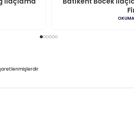
ğ İlaçlama
Batıkent Böcek İlaç
AĞU
F
OKUMA
işaretlenmişlerdir