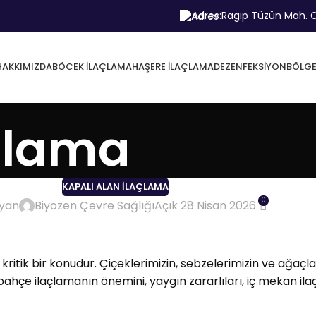
Adres:
Ragıp Tüzün Mah. C
HAKKIMIZDA
BÖCEK İLAÇLAMA
HAŞERE İLAÇLAMA
DEZENFEKSIYON
BÖLGE
çlama
KAPALI ALAN İLAÇLAMA
0
ayan
Biyozen Çevre Sağlığı
Açık 28 Nisan 2026
ritik bir konudur. Çiçeklerimizin, sebzelerimizin ve ağaçlar
bahçe ilaçlamanın önemini, yaygın zararlıları, iç mekan il