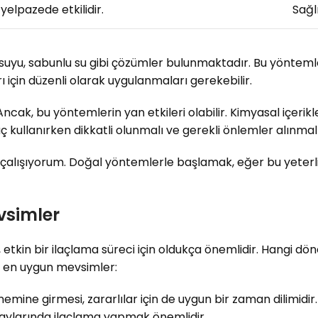
r yelpazede etkilidir.
Sağlı
suyu, sabunlu su gibi çözümler bulunmaktadır. Bu yöntemler
rı için düzenli olarak uygulanmaları gerekebilir.
Ancak, bu yöntemlerin yan etkileri olabilir. Kimyasal içerikl
aç kullanırken dikkatli olunmalı ve gerekli önlemler alınmalı
 çalışıyorum. Doğal yöntemlerle başlamak, eğer bu yeterl
vsimler
 etkin bir ilaçlama süreci için oldukça önemlidir. Hangi 
e en uygun mevsimler:
mine girmesi, zararlılar için de uygun bir zaman dilimidir. Bi
r aylarında ilaçlama yapmak önemlidir.