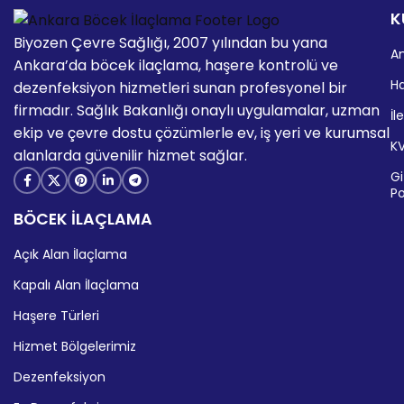
K
Biyozen Çevre Sağlığı, 2007 yılından bu yana
A
Ankara’da böcek ilaçlama, haşere kontrolü ve
H
dezenfeksiyon hizmetleri sunan profesyonel bir
firmadır. Sağlık Bakanlığı onaylı uygulamalar, uzman
İl
ekip ve çevre dostu çözümlerle ev, iş yeri ve kurumsal
K
alanlarda güvenilir hizmet sağlar.
Giz
Po
BÖCEK İLAÇLAMA
Açık Alan İlaçlama
Kapalı Alan İlaçlama
Haşere Türleri
Hizmet Bölgelerimiz
Dezenfeksiyon