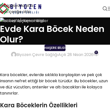
Navigasyona atla
Ana içeriğe atla
Ana Sayfa
Haşere Bilgi
Evde Kara Böcek Neden
Olur?
HAŞERE BILGI
0
Biyozen Çevre Sağlığı
Açık 28 Nisan 2026
Kara böcekler, evlerde sıklıkla karşılaşılan ve pek çok
insanın nefret ettiği bir böcek türüdür. Bu böcekler, uzun
ve düz vücutları, antenler ve altı bacakları ile kolayca
tanınırlar.
Kara Böceklerin Özellikleri