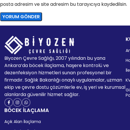
posta adresim ve site adresim bu tarayıcıya kaydedilsin.
K
A
Biyozen Çevre Sağlığı, 2007 yılından bu yana
H
Ankara’da böcek ilaçlama, haşere kontrolü ve
İl
dezenfeksiyon hizmetleri sunan profesyonel bir
firmadır. Sağlık Bakanlığı onaylı uygulamalar, uzman
K
ekip ve çevre dostu çözümlerle ev, iş yeri ve kurumsal
Giz
alanlarda güvenilir hizmet sağlar.
Po
BÖCEK İLAÇLAMA
Açık Alan İlaçlama