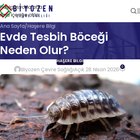
Navigasyona atla
Ana içeriğe atla
Ana Sayfa
Haşere Bilgi
Evde Tesbih Böceği
Neden Olur?
HAŞERE BILGI
0
Biyozen Çevre Sağlığı
Açık 28 Nisan 2026