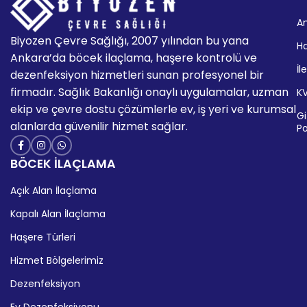
A
Biyozen Çevre Sağlığı, 2007 yılından bu yana
H
Ankara’da böcek ilaçlama, haşere kontrolü ve
İl
dezenfeksiyon hizmetleri sunan profesyonel bir
firmadır. Sağlık Bakanlığı onaylı uygulamalar, uzman
K
ekip ve çevre dostu çözümlerle ev, iş yeri ve kurumsal
Giz
alanlarda güvenilir hizmet sağlar.
Po
BÖCEK İLAÇLAMA
Açık Alan İlaçlama
Kapalı Alan İlaçlama
Haşere Türleri
Hizmet Bölgelerimiz
Dezenfeksiyon