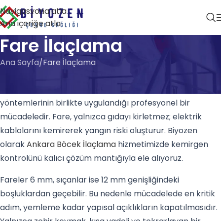
Navigasyona atla
Ana içeriğe atla
Fare İlaçlama
Ana Sayfa
Fare İlaçlama
Fare ilaçlama
, kemirgenlere karşı güvenlikli yemleme
istasyonu, mekanik tuzak ve giriş noktası kapatma
yöntemlerinin birlikte uygulandığı profesyonel bir
mücadeledir. Fare, yalnızca gıdayı kirletmez; elektrik
kablolarını kemirerek yangın riski oluşturur. Biyozen
olarak
Ankara Böcek İlaçlama
hizmetimizde kemirgen
kontrolünü kalıcı çözüm mantığıyla ele alıyoruz.
Fareler 6 mm, sıçanlar ise 12 mm genişliğindeki
boşluklardan geçebilir. Bu nedenle mücadelede en kritik
adım, yemleme kadar yapısal açıklıkların kapatılmasıdır.