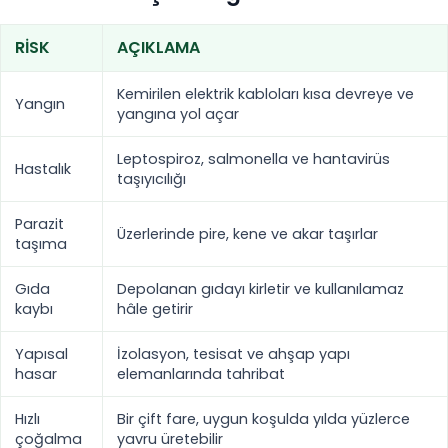
RISK
AÇIKLAMA
Kemirilen elektrik kabloları kısa devreye ve
Yangın
yangına yol açar
Leptospiroz, salmonella ve hantavirüs
Hastalık
taşıyıcılığı
Parazit
Üzerlerinde pire, kene ve akar taşırlar
taşıma
Gıda
Depolanan gıdayı kirletir ve kullanılamaz
kaybı
hâle getirir
Yapısal
İzolasyon, tesisat ve ahşap yapı
hasar
elemanlarında tahribat
Hızlı
Bir çift fare, uygun koşulda yılda yüzlerce
çoğalma
yavru üretebilir