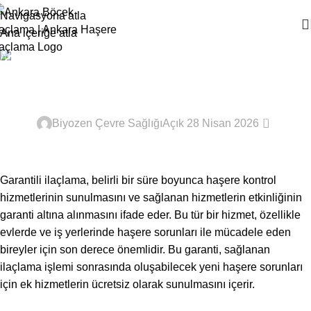
Navigasyona atla
Ana içeriğe atla
Ana Sayfa
Haşere İlaçlama
Garantili İlaçlama
HAŞERE İLAÇLAMA
0
Biyozen Çevre Sağlığı
Açık 28 Nisan 2026
Garantili ilaçlama, belirli bir süre boyunca haşere kontrol
hizmetlerinin sunulmasını ve sağlanan hizmetlerin etkinliğinin
garanti altına alınmasını ifade eder. Bu tür bir hizmet, özellikle
evlerde ve iş yerlerinde haşere sorunları ile mücadele eden
bireyler için son derece önemlidir. Bu garanti, sağlanan
ilaçlama işlemi sonrasında oluşabilecek yeni haşere sorunları
için ek hizmetlerin ücretsiz olarak sunulmasını içerir.