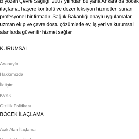
Biyozen Çevre Sağlığı, 2007 yılından bu yana Ankara’da böcek
ilaçlama, haşere kontrolü ve dezenfeksiyon hizmetleri sunan
profesyonel bir firmadır. Sağlık Bakanlığı onaylı uygulamalar,
uzman ekip ve çevre dostu çözümlerle ev, iş yeri ve kurumsal
alanlarda güvenilir hizmet sağlar.
KURUMSAL
Anasayfa
Hakkımızda
İletişim
KVKK
Gizlilik Politikası
BÖCEK İLAÇLAMA
Açık Alan İlaçlama