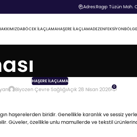
Adres:
Ragıp Tüzün Mah. C
HAKKIMIZDA
BÖCEK İLAÇLAMA
HAŞERE İLAÇLAMA
DEZENFEKSIYON
BÖLGE
ası
HAŞERE İLAÇLAMA
0
ayan
Biyozen Çevre Sağlığı
Açık 28 Nisan 2026
ygın haşerelerden biridir. Genellikle karanlık ve sessiz y
ilir. Güveler, özellikle unlu mamullerde ve tekstil ürünler