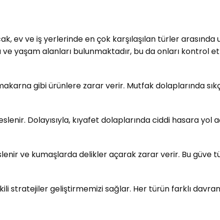
cak, ev ve iş yerlerinde en çok karşılaşılan türler arasında 
ı ve yaşam alanları bulunmaktadır, bu da onları kontrol etm
makarna gibi ürünlere zarar verir. Mutfak dolaplarında sıkça 
slenir. Dolayısıyla, kıyafet dolaplarında ciddi hasara yol aça
slenir ve kumaşlarda delikler açarak zarar verir. Bu güve tü
ili stratejiler geliştirmemizi sağlar. Her türün farklı davr