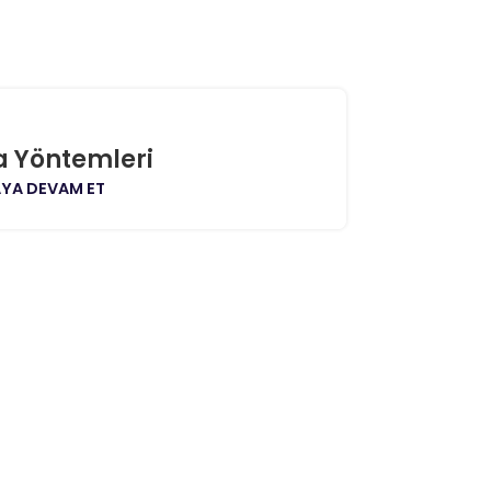
28
NIS
a Yöntemleri
YA DEVAM ET