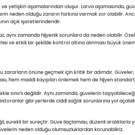
ve yetişkin aşamalarından oluşur. Larva aşamasında, güvel
rin neden olduğu zararın farkına varmak zor olabilir. Anca
nın açık işaretlerindendir.
 aynı zamanda hijyenik sorunlara da neden olabilir. Özelli
hisi ve etkili bir şekilde kontrol altına alınması büyük önem
u zararların önüne geçmek için kritik bir adımdır. Güveler
çlaması, hem maddi kayıpları önlemek hem de hijyen standart
e sınırlı değildir. Aynı zamanda, güvelerin taşıyabileceği
 restoranlar gibi yerlerde ciddi sağlık sorunlarına yol açabil
l, sürekli bir süreçtir. Güve ilaçlaması, düzenli aralıklar
velerin neden olduğu olumsuzluklardan korunabiliriz.