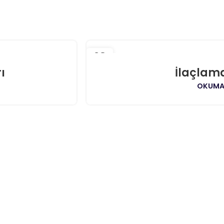
28
NIS
ı
İlaçlam
OKUMA