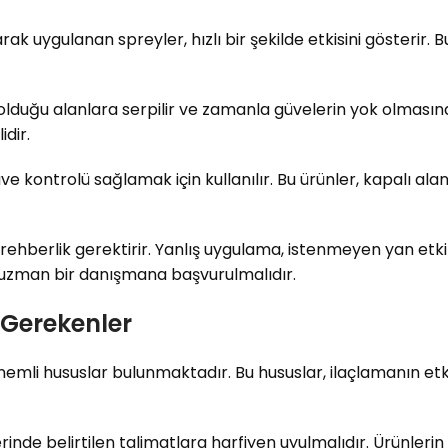
ak uygulanan spreyler, hızlı bir şekilde etkisini gösterir. Bu
lduğu alanlara serpilir ve zamanla güvelerin yok olmasına 
idir.
e kontrolü sağlamak için kullanılır. Bu ürünler, kapalı al
ehberlik gerektirir. Yanlış uygulama, istenmeyen yan etkile
 uzman bir danışmana başvurulmalıdır.
 Gerekenler
li hususlar bulunmaktadır. Bu hususlar, ilaçlamanın etkinl
erinde belirtilen talimatlara harfiyen uyulmalıdır. Ürünleri