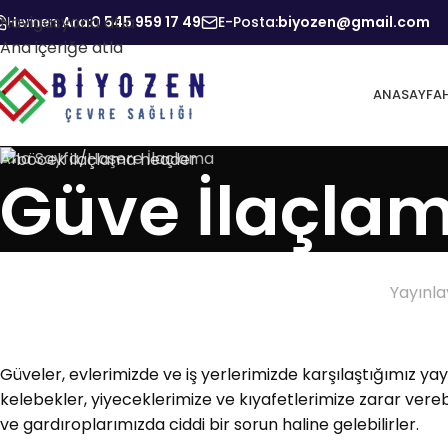
Navigasyona atla
Hemen Ara:
0 545 959 17 49
E-Posta:
biyozen@gmail.com
Ana içeriğe atla
ANASAYFA
Ana Sayfa
Haşere İlaçlama
Güve İlaçlam
Yayınl
Güveler, evlerimizde ve iş yerlerimizde karşılaştığımız ya
kelebekler, yiyeceklerimize ve kıyafetlerimize zarar vereb
ve gardıroplarımızda ciddi bir sorun haline gelebilirler.