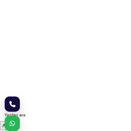
Telefon
0 545 959 17 49
E-posta
biyozen@gmail.com
Adres
Ragıp Tüzün Mah. Coşkun Sok. No: 65, Kapı No: 1
Yenimahalle/Ankara
Çalışma Saatleri
Pazartesi – Cumartesi: 09:00 – 19:00
Pazar: Randevu ile
© 2026 Biyozen İlaçlama ® | Ankara Böcek İlaçlama. Tüm Hakları
Saklıdır.
KOBAZOGLU NETWORK
Ara