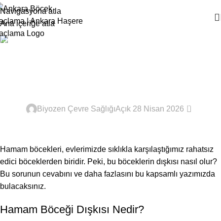
Navigasyona atla
Ana içeriğe atla
Ana Sayfa
Haşere İlaçlama
Hamam Böceği Dışkısı
Nasıl Olur
HAŞERE İLAÇLAMA
0
Biyozen Çevre Sağlığı
Açık 28 Nisan 2026
Hamam böcekleri, evlerimizde sıklıkla karşılaştığımız rahatsız
edici böceklerden biridir. Peki, bu böceklerin dışkısı nasıl olur?
Bu sorunun cevabını ve daha fazlasını bu kapsamlı yazımızda
bulacaksınız.
Hamam Böceği Dışkısı Nedir?