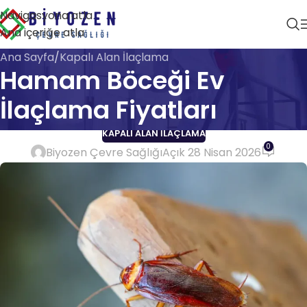
Navigasyona atla
Ana içeriğe atla
Ana Sayfa
Kapalı Alan İlaçlama
Hamam Böceği Ev
İlaçlama Fiyatları
KAPALI ALAN İLAÇLAMA
0
Biyozen Çevre Sağlığı
Açık 28 Nisan 2026