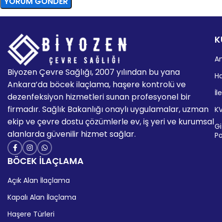
K
A
Biyozen Çevre Sağlığı, 2007 yılından bu yana
H
Ankara’da böcek ilaçlama, haşere kontrolü ve
İl
dezenfeksiyon hizmetleri sunan profesyonel bir
firmadır. Sağlık Bakanlığı onaylı uygulamalar, uzman
K
ekip ve çevre dostu çözümlerle ev, iş yeri ve kurumsal
Giz
alanlarda güvenilir hizmet sağlar.
Po
BÖCEK İLAÇLAMA
Açık Alan İlaçlama
Kapalı Alan İlaçlama
Haşere Türleri