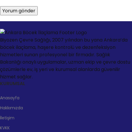
Biyozen Çevre Sağlığı, 2007 yılından bu yana Ankara’da
böcek ilaçlama, haşere kontrolü ve dezenfeksiyon
hizmetleri sunan profesyonel bir firmadır. Sağlık
Bakanlığı onaylı uygulamalar, uzman ekip ve çevre dostu
çözümlerle ev, iş yeri ve kurumsal alanlarda güvenilir
hizmet sağlar.
KURUMSAL
Anasayfa
Hakkımızda
İletişim
KVKK