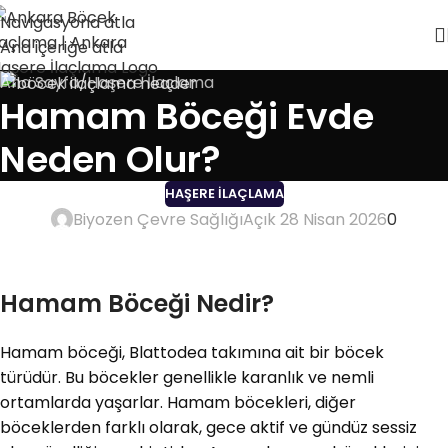
Navigasyona atla
Ana içeriğe atla
Ana Sayfa
Haşere İlaçlama
Hamam Böceği Evde
Neden Olur?
HAŞERE İLAÇLAMA
Biyozen Çevre Sağlığı
Açık 28 Nisan 2026
0
Hamam Böceği Nedir?
Hamam böceği, Blattodea takımına ait bir böcek
türüdür. Bu böcekler genellikle karanlık ve nemli
ortamlarda yaşarlar. Hamam böcekleri, diğer
böceklerden farklı olarak, gece aktif ve gündüz sessiz