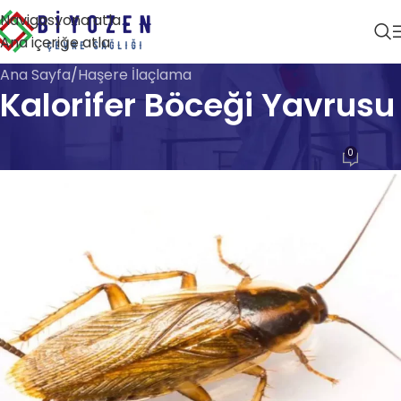
Navigasyona atla
Ana içeriğe atla
Ana Sayfa
Haşere İlaçlama
Kalorifer Böceği Yavrusu
HAŞERE İLAÇLAMA
0
Biyozen Çevre Sağlığı
Açık 28 Nisan 2026