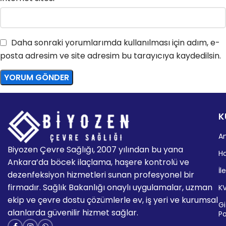
Daha sonraki yorumlarımda kullanılması için adım, e-
posta adresim ve site adresim bu tarayıcıya kaydedilsin.
K
A
Biyozen Çevre Sağlığı, 2007 yılından bu yana
H
Ankara’da böcek ilaçlama, haşere kontrolü ve
İl
dezenfeksiyon hizmetleri sunan profesyonel bir
firmadır. Sağlık Bakanlığı onaylı uygulamalar, uzman
K
ekip ve çevre dostu çözümlerle ev, iş yeri ve kurumsal
Giz
alanlarda güvenilir hizmet sağlar.
Po