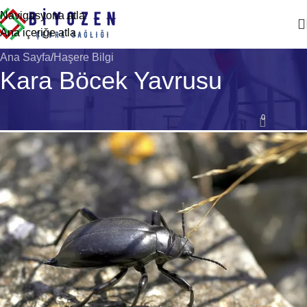
Navigasyona atla
Ana içeriğe atla
Ana Sayfa
Haşere Bilgi
Kara Böcek Yavrusu
HAŞERE BILGI
0
Biyozen Çevre Sağlığı
Açık 28 Nisan 2026