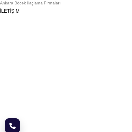
Ankara Böcek İlaçlama Firmaları
İLETİŞİM
Telefon
0 545 959 17 49
E-posta
biyozen@gmail.com
Adres
Ragıp Tüzün Mah. Coşkun Sok. No: 65, Kapı No: 1
Yenimahalle/Ankara
Çalışma Saatleri
Pazartesi – Cumartesi: 09:00 – 19:00
Pazar: Randevu ile
© 2026 Biyozen İlaçlama ® | Ankara Böcek İlaçlama. Tüm Hakları
Saklıdır.
KOBAZOGLU NETWORK