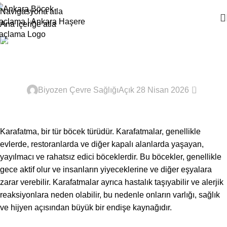
Navigasyona atla
Ana içeriğe atla
Ana Sayfa
Haşere Bilgi
Karafatma Neden Olur
HAŞERE BILGI
0
Biyozen Çevre Sağlığı
Açık 28 Nisan 2026
Karafatma, bir tür böcek türüdür. Karafatmalar, genellikle
evlerde, restoranlarda ve diğer kapalı alanlarda yaşayan,
yayılmacı ve rahatsız edici böceklerdir. Bu böcekler, genellikle
gece aktif olur ve insanların yiyeceklerine ve diğer eşyalara
zarar verebilir. Karafatmalar ayrıca hastalık taşıyabilir ve alerjik
reaksiyonlara neden olabilir, bu nedenle onların varlığı, sağlık
ve hijyen açısından büyük bir endişe kaynağıdır.