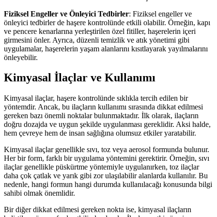
Fiziksel Engeller ve Önleyici Tedbirler
: Fiziksel engeller ve
önleyici tedbirler de haşere kontrolünde etkili olabilir. Örneğin, kapı
ve pencere kenarlarına yerleştirilen özel fitiller, haşerelerin içeri
girmesini önler. Ayrıca, düzenli temizlik ve atık yönetimi gibi
uygulamalar, haşerelerin yaşam alanlarını kısıtlayarak yayılmalarını
önleyebilir.
Kimyasal İlaçlar ve Kullanımı
Kimyasal ilaçlar, haşere kontrolünde sıklıkla tercih edilen bir
yöntemdir. Ancak, bu ilaçların kullanımı sırasında dikkat edilmesi
gereken bazı önemli noktalar bulunmaktadır. İlk olarak, ilaçların
doğru dozajda ve uygun şekilde uygulanması gereklidir. Aksi halde,
hem çevreye hem de insan sağlığına olumsuz etkiler yaratabilir.
Kimyasal ilaçlar genellikle sıvı, toz veya aerosol formunda bulunur.
Her bir form, farklı bir uygulama yöntemini gerektirir. Örneğin, sıvı
ilaçlar genellikle püskürtme yöntemiyle uygulanırken, toz ilaçlar
daha çok çatlak ve yarık gibi zor ulaşılabilir alanlarda kullanılır. Bu
nedenle, hangi formun hangi durumda kullanılacağı konusunda bilgi
sahibi olmak önemlidir.
Bir diğer dikkat edilmesi gereken nokta ise, kimyasal ilaçların