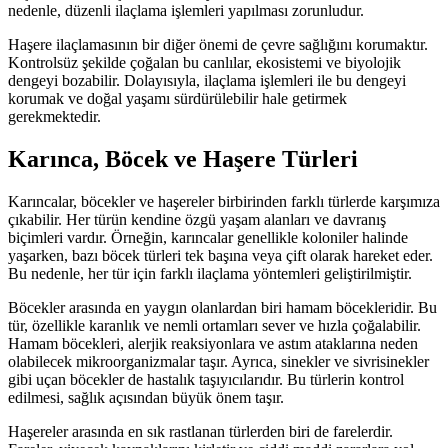
nedenle, düzenli ilaçlama işlemleri yapılması zorunludur.
Haşere ilaçlamasının bir diğer önemi de çevre sağlığını korumaktır.
Kontrolsüz şekilde çoğalan bu canlılar, ekosistemi ve biyolojik
dengeyi bozabilir. Dolayısıyla, ilaçlama işlemleri ile bu dengeyi
korumak ve doğal yaşamı sürdürülebilir hale getirmek
gerekmektedir.
Karınca, Böcek ve Haşere Türleri
Karıncalar, böcekler ve haşereler birbirinden farklı türlerde karşımıza
çıkabilir. Her türün kendine özgü yaşam alanları ve davranış
biçimleri vardır. Örneğin, karıncalar genellikle koloniler halinde
yaşarken, bazı böcek türleri tek başına veya çift olarak hareket eder.
Bu nedenle, her tür için farklı ilaçlama yöntemleri geliştirilmiştir.
Böcekler arasında en yaygın olanlardan biri hamam böcekleridir. Bu
tür, özellikle karanlık ve nemli ortamları sever ve hızla çoğalabilir.
Hamam böcekleri, alerjik reaksiyonlara ve astım ataklarına neden
olabilecek mikroorganizmalar taşır. Ayrıca, sinekler ve sivrisinekler
gibi uçan böcekler de hastalık taşıyıcılarıdır. Bu türlerin kontrol
edilmesi, sağlık açısından büyük önem taşır.
Haşereler arasında en sık rastlanan türlerden biri de farelerdir.