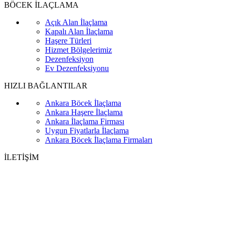
BÖCEK İLAÇLAMA
Açık Alan İlaçlama
Kapalı Alan İlaçlama
Haşere Türleri
Hizmet Bölgelerimiz
Dezenfeksiyon
Ev Dezenfeksiyonu
HIZLI BAĞLANTILAR
Ankara Böcek İlaçlama
Ankara Haşere İlaçlama
Ankara İlaçlama Firması
Uygun Fiyatlarla İlaçlama
Ankara Böcek İlaçlama Firmaları
İLETİŞİM
Telefon
0 545 959 17 49
E-posta
biyozen@gmail.com
Adres
Ragıp Tüzün Mah. Coşkun Sok. No: 65, Kapı No: 1 Yenimahalle/Ankara