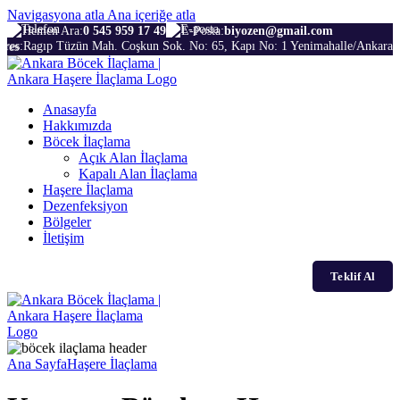
Navigasyona atla
Ana içeriğe atla
Hemen Ara:
0 545 959 17 49
E-Posta:
biyozen@gmail.com
dres:
Ragıp Tüzün Mah. Coşkun Sok. No: 65, Kapı No: 1 Yenimahalle/Ankara
Anasayfa
Hakkımızda
Böcek İlaçlama
Açık Alan İlaçlama
Kapalı Alan İlaçlama
Haşere İlaçlama
Dezenfeksiyon
Bölgeler
İletişim
Teklif Al
Ana Sayfa
Haşere İlaçlama