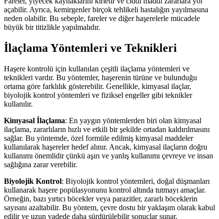
Fareler, yiyecek kaynaklarını kirletir ve ciddi maddi zararlara yol
açabilir. Ayrıca, kemirgenler birçok tehlikeli hastalığın yayılmasına
neden olabilir. Bu sebeple, fareler ve diğer haşerelerle mücadele
büyük bir titizlikle yapılmalıdır.
İlaçlama Yöntemleri ve Teknikleri
Haşere kontrolü için kullanılan çeşitli ilaçlama yöntemleri ve
teknikleri vardır. Bu yöntemler, haşerenin türüne ve bulunduğu
ortama göre farklılık gösterebilir. Genellikle, kimyasal ilaçlar,
biyolojik kontrol yöntemleri ve fiziksel engeller gibi teknikler
kullanılır.
Kimyasal İlaçlama
: En yaygın yöntemlerden biri olan kimyasal
ilaçlama, zararlıların hızlı ve etkili bir şekilde ortadan kaldırılmasını
sağlar. Bu yöntemde, özel formüle edilmiş kimyasal maddeler
kullanılarak haşereler hedef alınır. Ancak, kimyasal ilaçların doğru
kullanımı önemlidir çünkü aşırı ve yanlış kullanımı çevreye ve insan
sağlığına zarar verebilir.
Biyolojik Kontrol
: Biyolojik kontrol yöntemleri, doğal düşmanları
kullanarak haşere popülasyonunu kontrol altında tutmayı amaçlar.
Örneğin, bazı yırtıcı böcekler veya parazitler, zararlı böceklerin
sayısını azaltabilir. Bu yöntem, çevre dostu bir yaklaşım olarak kabul
edilir ve uzun vadede daha sürdürülebilir sonuçlar sunar.