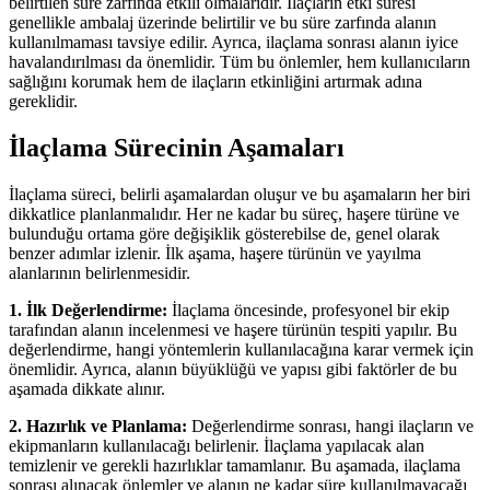
belirtilen süre zarfında etkili olmalarıdır. İlaçların etki süresi
genellikle ambalaj üzerinde belirtilir ve bu süre zarfında alanın
kullanılmaması tavsiye edilir. Ayrıca, ilaçlama sonrası alanın iyice
havalandırılması da önemlidir. Tüm bu önlemler, hem kullanıcıların
sağlığını korumak hem de ilaçların etkinliğini artırmak adına
gereklidir.
İlaçlama Sürecinin Aşamaları
İlaçlama süreci, belirli aşamalardan oluşur ve bu aşamaların her biri
dikkatlice planlanmalıdır. Her ne kadar bu süreç, haşere türüne ve
bulunduğu ortama göre değişiklik gösterebilse de, genel olarak
benzer adımlar izlenir. İlk aşama, haşere türünün ve yayılma
alanlarının belirlenmesidir.
1. İlk Değerlendirme:
İlaçlama öncesinde, profesyonel bir ekip
tarafından alanın incelenmesi ve haşere türünün tespiti yapılır. Bu
değerlendirme, hangi yöntemlerin kullanılacağına karar vermek için
önemlidir. Ayrıca, alanın büyüklüğü ve yapısı gibi faktörler de bu
aşamada dikkate alınır.
2. Hazırlık ve Planlama:
Değerlendirme sonrası, hangi ilaçların ve
ekipmanların kullanılacağı belirlenir. İlaçlama yapılacak alan
temizlenir ve gerekli hazırlıklar tamamlanır. Bu aşamada, ilaçlama
sonrası alınacak önlemler ve alanın ne kadar süre kullanılmayacağı