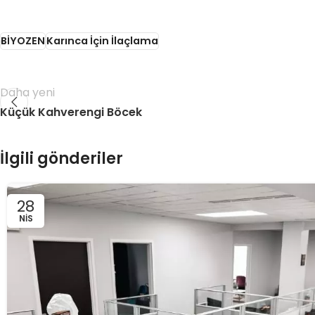
BİYOZEN
Karınca İçin İlaçlama
Daha yeni
Küçük Kahverengi Böcek
İlgili gönderiler
28
NIS