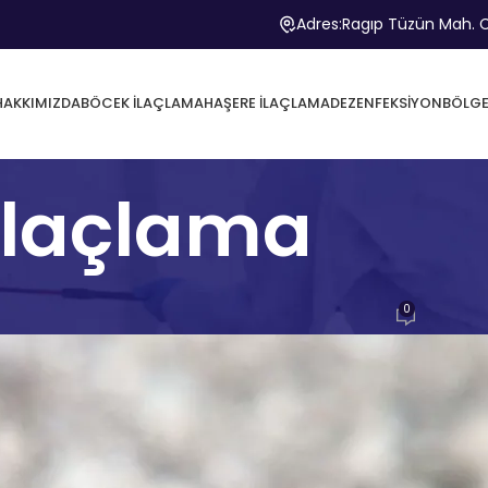
Adres:
Ragıp Tüzün Mah. C
HAKKIMIZDA
BÖCEK İLAÇLAMA
HAŞERE İLAÇLAMA
DEZENFEKSIYON
BÖLGE
 İlaçlama
HAŞERE İLAÇLAMA
0
ayan
Biyozen Çevre Sağlığı
Açık 28 Nisan 2026