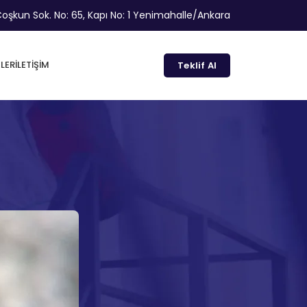
oşkun Sok. No: 65, Kapı No: 1 Yenimahalle/Ankara
LER
İLETIŞIM
Teklif Al