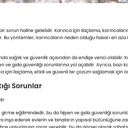
 bir sorun haline gelebilir. Karınca için ilaçlama, karıncalar
er. Bu yöntemler, karıncaların neden olduğu hasarı en aza in
anda sağlık ve güvenlik açısından da endişe verici olabilir.
 gıda güvenliği sorunlarına yol açabilir. Ayrıca, bazı karınc
nca için ilaçlama, etkili ve güvenli bir çözüm sağlamak için ö
ığı Sorunlar
ir:
 girme eğilimindedir, bu da hijyen ve gıda güvenliği sorunlar
eya inşa ederek evlerin ve binaların yapısal bütünlüğüne zar
hçe unsurlarına zarar verebilir, bu da görsel olarak rahatsız 