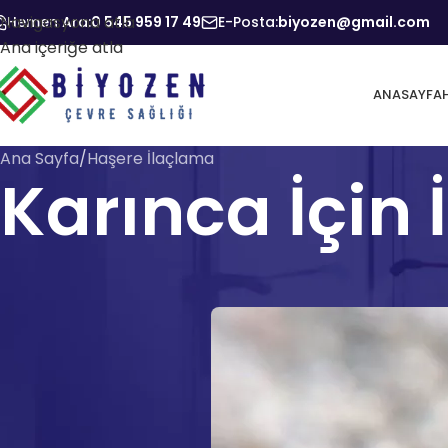
Navigasyona atla
Hemen Ara:
0 545 959 17 49
E-Posta:
biyozen@gmail.com
Ana içeriğe atla
ANASAYFA
Ana Sayfa
Haşere İlaçlama
Karınca İçin
Yayınl