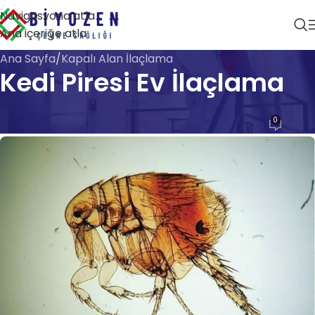
Navigasyona atla
Ana içeriğe atla
Ana Sayfa
Kapalı Alan İlaçlama
Kedi Piresi Ev İlaçlama
KAPALI ALAN İLAÇLAMA
0
Biyozen Çevre Sağlığı
Açık 28 Nisan 2026