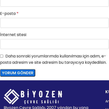
E-posta
*
İnternet sitesi
Daha sonraki yorumlarımda kullanılması için adım, e-
posta adresim ve site adresim bu tarayıcıya kaydedilsin.
K
A
Biyozen Çevre Sağlığı, 2007 yılından bu yana