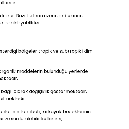
lanılır.
n korur. Bazı türlerin üzerinde bulunan
a parıldayabilirler.
erdiği bölgeler tropik ve subtropik iklim
ş organik maddelerin bulunduğu yerlerde
mektedir.
e bağlı olarak değişiklik göstermektedir.
bilmektedir.
nlarının tahribatı, kırkayak böceklerinin
ve sürdürülebilir kullanımı,