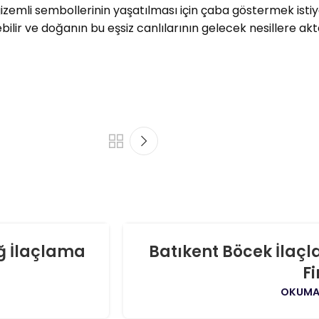
zemli sembollerinin yaşatılması için çaba göstermek istiyo
ilir ve doğanın bu eşsiz canlılarının gelecek nesillere akt
06
ğ İlaçlama
Batıkent Böcek İlaç
AĞU
F
OKUMA