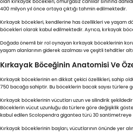
olan kırkayak böcekleri, omurgasız canlılar sınıfına dahild
400 milyon yıl önce ortaya çıktığı tahmin edilmektedir.
Kırkayak böcekleri, kendilerine has özellikleri ve yaşam dö
böcekleri olarak kabul edilmektedir. Ayrıca, kırkayak böcekl
Doğada önemli bir rol oynayan kırkayak böceklerinin ko
yaşam alanlarının giderek azalması ve çeşitli tehditler 
Kırkayak Böceğinin Anatomisi Ve Özel
Kırkayak böceklerinin en dikkat çekici özellikleri, sahip o
750 bacağa sahiptir. Bu böceklerin bacak sayısı türlere g
Kırkayak böceklerinin vücutları uzun ve silindirik şekilded
Böceklerin vücut uzunluğu da türlere göre değişiklik göst
kabul edilen Scolopendra gigantea türü 30 santimetreye
Kırkayak böceklerinin başları, vücutlarının önünde yer alır