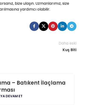
rsanız, bize ulaşın. Uzmanlarımız, size
arılmasına yardımcı olabilir.
Daha eski
Kuş Biti
06
lama – Batıkent İlaçlama
Birlik 
AĞU
irması
YA DEVAM ET