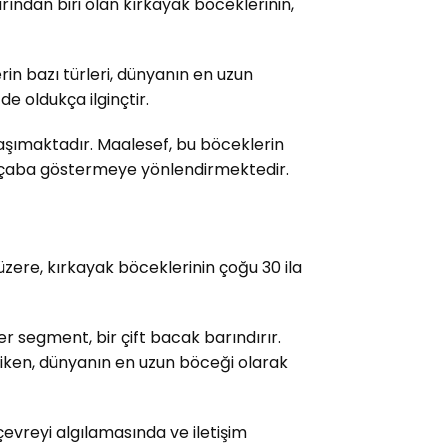
arından biri olan kırkayak böceklerinin,
rin bazı türleri, dünyanın en uzun
de oldukça ilginçtir.
şımaktadır. Maalesef, bu böceklerin
la çaba göstermeye yönlendirmektedir.
 üzere, kırkayak böceklerinin çoğu 30 ila
er segment, bir çift bacak barındırır.
 iken, dünyanın en uzun böceği olarak
çevreyi algılamasında ve iletişim