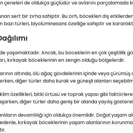
n çeneleri de oldukça güçlüdür ve avlarını parçalamada kul
an sert bir zırha sahiptir. Bu zırh, böcekleri dış etkilerde
 bazı türleri, biyolüminesans özelliğe sahiptir ve karanlıkt
Dağılımı
yaşamaktadır. Ancak, bu böceklerin en çok çeşitlilik göst
arı, kırkayak böceklerinin en zengin olduğu bölgelerdir.
larının altında, ölü ağaç gövdelerinin içinde veya çürümü
derken, diğer türler daha kurak ve güneşli alanları seçebil
im özellikleri, bitki örtüsü ve toprak yapısı gibi faktörler
aşarken, diğer türler daha geniş bir alanda yayılış göstere
ıların devamlılığı için oldukça önemlidir. Doğal yaşam ala
denle, kırkayak böceklerinin yaşam alanlarının korunması 
ir.