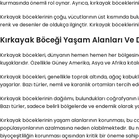
kurmasında önemli rol oynar. Ayrıca, kırkayak böceklerini
Kırkayak böceklerinin çoğu, vücutlarının üst kısmında bulun
renk ve desenler de oldukça ilginçtir. Kırkayak böceklerinin
Kırkayak Böceği Yaşam Alanları Ve 
Kırkayak böcekleri, dünyanın hemen hemen her bölgesinde 
kuşaklarıdır. Özellikle Güney Amerika, Asya ve Afrika kıtal
Kırkayak böcekleri, genellikle toprak altında, ağaç kabuk
yaşarlar. Bazı türler, nemli ve karanlık ortamları tercih e
Kırkayak böceklerinin dağılımı, bulundukları coğrafyanın ikl
Bazı türler, sadece belirli bölgelerde ve endemik olarak y
Kırkayak böceklerinin yaşam alanlarının korunması, bu canl
popülasyonlarının azalmasına neden olabilmektedir. Bu ne
biyoçeşitliliğin korunması açısından kritik bir öneme sahipt