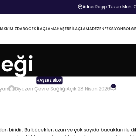
Adres:
Ragıp Tüzün Mah. C
HAKKIMIZDA
BÖCEK İLAÇLAMA
HAŞERE İLAÇLAMA
DEZENFEKSIYON
BÖLGE
eği
HAŞERE BILGI
0
ayan
Biyozen Çevre Sağlığı
Açık 28 Nisan 2026
dan biridir. Bu böcekler, uzun ve çok sayıda bacakları ile d