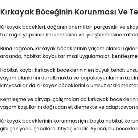
Kırkayak Böceğinin Korunması Ve Te
Kırkayak böcekleri, doğanın önemli bir parçasıdır ve ekos
toprağın yapısının korunmasına ve iyileştirilmesine katkıda
Buna rağmen, kırkayak böceklerinin yaşam alanları giderek
arasında, habitat kaybı, tarımsal uygulamalar, kentleşme, ik
Habitat kaybı, kırkayak böceklerinin en büyük tehdit unsur
yaşam alanlarını daraltmakta ve popülasyonlarının azalma
kimyasallar da kırkayak böceklerini olumsuz etkilemekted
Kentleşme ve altyapı çalışmaları da kırkayak böceklerinin
yaşam koşullarını doğrudan etkilemekte ve adaptasyon so
Kırkayak böceklerinin korunması için, başta habitat korum
gibi çok yönlü çabalara ihtiyaç vardır. Ayrıca, bu böceklerin