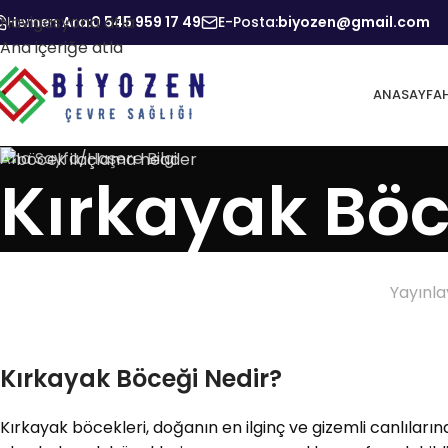
Navigasyona atla
Hemen Ara:
0 545 959 17 49
E-Posta:
biyozen@gmail.com
Ana içeriğe atla
ANASAYFA
Ana Sayfa
Haşere Bilgi
Kırkayak Böc
Yayınl
Kırkayak Böceği Nedir?
Kırkayak böcekleri, doğanın en ilginç ve gizemli canlıların