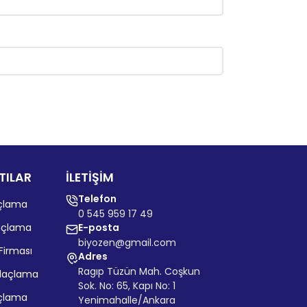
TILAR
İLETİŞİM
Telefon
açlama
0 545 959 17 49
laçlama
E-posta
biyozen@gmail.com
Firması
Adres
Ragıp Tüzün Mah. Coşkun
İlaçlama
Sok. No: 65, Kapı No: 1
açlama
Yenimahalle/Ankara