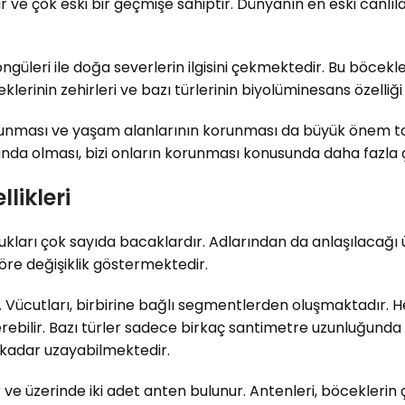
ir ve çok eski bir geçmişe sahiptir. Dünyanın en eski canlıl
ngüleri ile doğa severlerin ilgisini çekmektedir. Bu böcekle
erinin zehirleri ve bazı türlerinin biyolüminesans özelliği 
runması ve yaşam alanlarının korunması da büyük önem ta
altında olması, bizi onların korunması konusunda daha faz
likleri
ldukları çok sayıda bacaklardır. Adlarından da anlaşılacağı
öre değişiklik göstermektedir.
ir. Vücutları, birbirine bağlı segmentlerden oluşmaktadır. H
erebilir. Bazı türler sadece birkaç santimetre uzunluğunda
 kadar uzayabilmektedir.
 ve üzerinde iki adet anten bulunur. Antenleri, böceklerin 