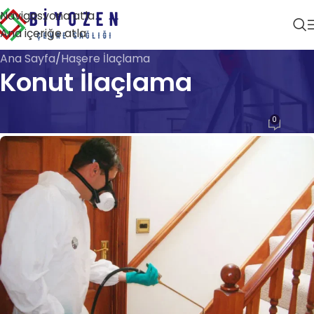
Navigasyona atla
Ana içeriğe atla
Ana Sayfa
Haşere İlaçlama
Konut İlaçlama
HAŞERE İLAÇLAMA
0
Biyozen Çevre Sağlığı
Açık 28 Nisan 2026