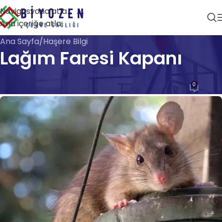
Navigasyona atla
Ana içeriğe atla
Ana Sayfa
Haşere Bilgi
Lağım Faresi Kapanı
HAŞERE BILGI
0
Biyozen Çevre Sağlığı
Açık 28 Nisan 2026