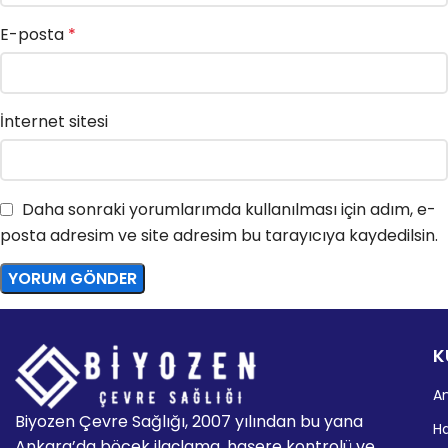
E-posta
*
İnternet sitesi
Daha sonraki yorumlarımda kullanılması için adım, e-
posta adresim ve site adresim bu tarayıcıya kaydedilsin.
K
A
Biyozen Çevre Sağlığı, 2007 yılından bu yana
H
Ankara’da böcek ilaçlama, haşere kontrolü ve