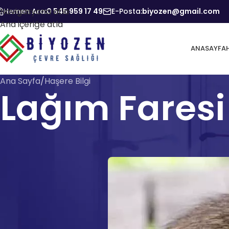
Navigasyona atla
Hemen Ara:
0 545 959 17 49
E-Posta:
biyozen@gmail.com
Ana içeriğe atla
ANASAYFA
Ana Sayfa
Haşere Bilgi
Lağım Faresi 
Yayınl