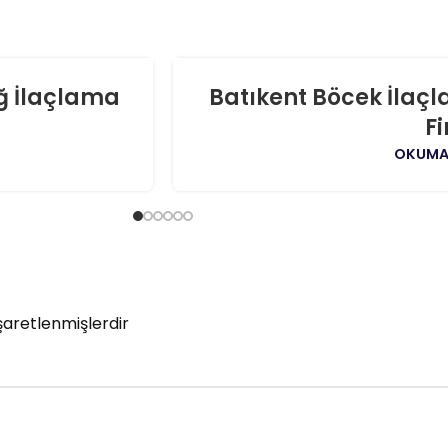
06
ğ İlaçlama
Batıkent Böcek İlaç
AĞU
F
OKUMA
işaretlenmişlerdir