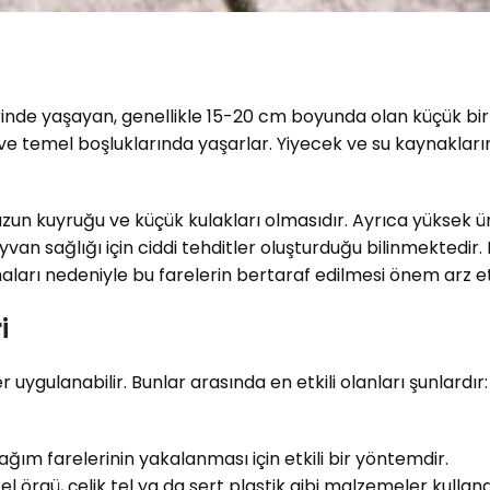
erinde yaşayan, genellikle 15-20 cm boyunda olan küçük bir
ve temel boşluklarında yaşarlar. Yiyecek ve su kaynakları
ri, uzun kuyruğu ve küçük kulakları olmasıdır. Ayrıca yüksek
ayvan sağlığı için ciddi tehditler oluşturduğu bilinmektedir. 
aları nedeniyle bu farelerin bertaraf edilmesi önem arz e
i
 uygulanabilir. Bunlar arasında en etkili olanları şunlardır:
ğım farelerinin yakalanması için etkili bir yöntemdir.
el örgü, çelik tel ya da sert plastik gibi malzemeler kullanar