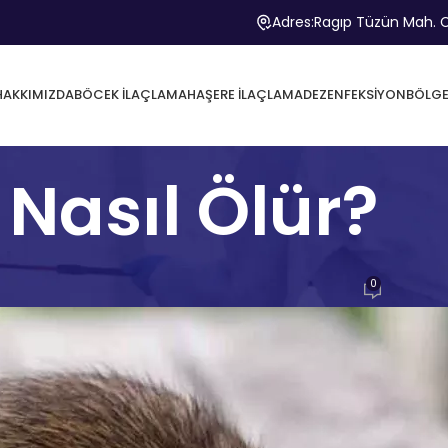
Adres:
Ragıp Tüzün Mah. C
HAKKIMIZDA
BÖCEK İLAÇLAMA
HAŞERE İLAÇLAMA
DEZENFEKSIYON
BÖLGE
Nasıl Ölür?
HAŞERE BILGI
0
ayan
Biyozen Çevre Sağlığı
Açık 28 Nisan 2026