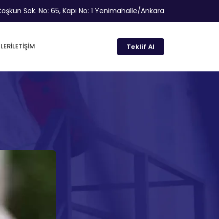
oşkun Sok. No: 65, Kapı No: 1 Yenimahalle/Ankara
LER
İLETIŞIM
Teklif Al