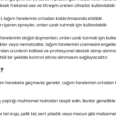
sek frekanslı ses ve titreşim üreten cihazlar kullanılabilir.
i, lağım farelerinin ortadan kaldırılmasında etkilidir.
 içeren spreyler, onları uzak tutmak için kullanılabilir.
arelerinin doğal düşmanları, onları uzak tutmak için kullanı
ler veya nematodlar, lağım farelerinin üremesini engelleyeb
nılan ürünlerin kalitesi ve profesyonel destek alınıp alınm
ili bir şekilde kontrol altına alınmasını sağlayacaktır.
ı?
n harekete geçmeniz gerekir. Lağım farelerinin ortadan ka
iriş yaptığı muhtemel noktaları tespit edin. Bunlar genelli
ını tel örgü, çelik tel, sert plastik veya macun gibi malzemele