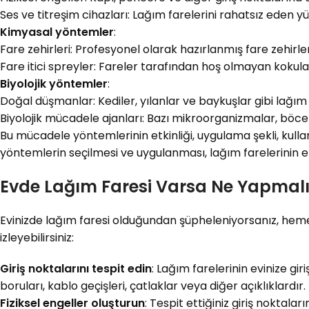
Ses ve titreşim cihazları: Lağım farelerini rahatsız eden yük
Kimyasal yöntemler
:
Fare zehirleri: Profesyonel olarak hazırlanmış fare zehirler
Fare itici spreyler: Fareler tarafından hoş olmayan kokuları
Biyolojik yöntemler
:
Doğal düşmanlar: Kediler, yılanlar ve baykuşlar gibi lağım f
Biyolojik mücadele ajanları: Bazı mikroorganizmalar, böcek
Bu mücadele yöntemlerinin etkinliği, uygulama şekli, kulla
yöntemlerin seçilmesi ve uygulanması, lağım farelerinin etk
Evde Lağım Faresi Varsa Ne Yapmal
Evinizde lağım faresi olduğundan şüpheleniyorsanız, heme
izleyebilirsiniz:
Giriş noktalarını tespit edin
: Lağım farelerinin evinize g
boruları, kablo geçişleri, çatlaklar veya diğer açıklıklardır.
Fiziksel engeller oluşturun
: Tespit ettiğiniz giriş noktalar