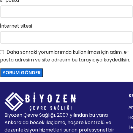
E-posta
*
İnternet sitesi
Daha sonraki yorumlarımda kullanılması için adım, e-
posta adresim ve site adresim bu tarayıcıya kaydedilsin.
K
A
Biyozen Çevre Sağlığı, 2007 yılından bu yana
H
Ankara’da böcek ilaçlama, haşere kontrolü ve
İl
dezenfeksiyon hizmetleri sunan profesyonel bir