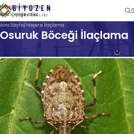
Navigasyona atla
Ana içeriğe atla
Ana Sayfa
Haşere İlaçlama
Osuruk Böceği İlaçlama
HAŞERE İLAÇLAMA
0
Biyozen Çevre Sağlığı
Açık 28 Nisan 2026