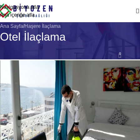
Navigasyona atla
Ana içeriğe atla
Ana Sayfa
Haşere İlaçlama
Otel İlaçlama
HAŞERE İLAÇLAMA
0
Biyozen Çevre Sağlığı
Açık 28 Nisan 2026