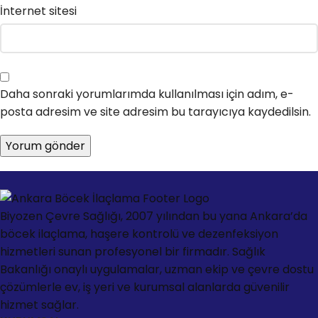
İnternet sitesi
Daha sonraki yorumlarımda kullanılması için adım, e-
posta adresim ve site adresim bu tarayıcıya kaydedilsin.
Biyozen Çevre Sağlığı, 2007 yılından bu yana Ankara’da
böcek ilaçlama, haşere kontrolü ve dezenfeksiyon
hizmetleri sunan profesyonel bir firmadır. Sağlık
Bakanlığı onaylı uygulamalar, uzman ekip ve çevre dostu
çözümlerle ev, iş yeri ve kurumsal alanlarda güvenilir
hizmet sağlar.