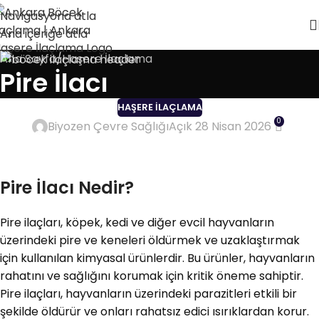
Navigasyona atla
Ana içeriğe atla
Ana Sayfa
Haşere İlaçlama
Pire İlacı
HAŞERE İLAÇLAMA
0
Biyozen Çevre Sağlığı
Açık 28 Nisan 2026
Pire İlacı Nedir?
Pire ilaçları, köpek, kedi ve diğer evcil hayvanların
üzerindeki pire ve keneleri öldürmek ve uzaklaştırmak
için kullanılan kimyasal ürünlerdir. Bu ürünler, hayvanların
rahatını ve sağlığını korumak için kritik öneme sahiptir.
Pire ilaçları, hayvanların üzerindeki parazitleri etkili bir
şekilde öldürür ve onları rahatsız edici ısırıklardan korur.