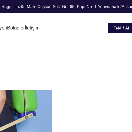
:
Ragıp Tüzün Mah. Coşkun Sok. No: 65, Kapı No: 1 Yenimahalle/Anka
yon
Bölgeler
İletişim
Teklif Al
k