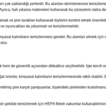
 en çok saklandığı yerlerdir. Bu alanları derinlemesine temizle
r. Ayrıca, halı yıkama makineleri kullanarak bu yüzeylerin daha 
amak ve pire tarakları kullanarak tüylerini kontrol etmek önemlidi
 ve oyuncakları da yıkanmalı ve temizlenmelidir.
asal kalıntıların temizlenmesi gerekir. Bu alanları silmek için do
olur.
k hem de güvenlik açısından dikkatlice seçilmelidir. İşte tercih e
l ürünler, kimyasal kalıntıların temizlenmesinde etkili olabilir. B
retilmiş pire karşıtı şampuanlar, tüylerdeki pirelerden kurtulmanız
i bir şekilde temizlemek için HEPA filtreli vakumlar kullanabilirsin