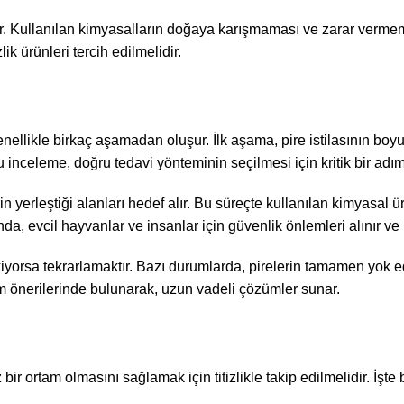
er. Kullanılan kimyasalların doğaya karışmaması ve zarar vermemes
ik ürünleri tercih edilmelidir.
nellikle birkaç aşamadan oluşur. İlk aşama, pire istilasının boyu
u inceleme, doğru tedavi yönteminin seçilmesi için kritik bir adım
rin yerleştiği alanları hedef alır. Bu süreçte kullanılan kimyas
da, evcil hayvanlar ve insanlar için güvenlik önlemleri alınır ve 
iyorsa tekrarlamaktır. Bazı durumlarda, pirelerin tamamen yok ed
ım önerilerinde bulunarak, uzun vadeli çözümler sunar.
 bir ortam olmasını sağlamak için titizlikle takip edilmelidir. İş