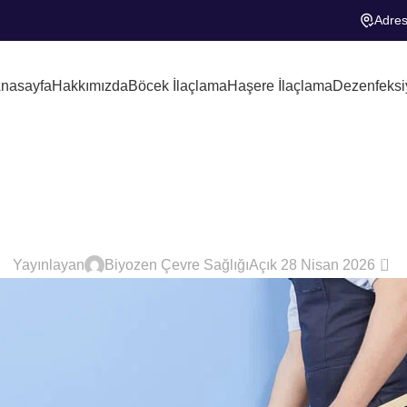
Adres
nasayfa
Hakkımızda
Böcek İlaçlama
Haşere İlaçlama
Dezenfeksi
Sonrası Temizli
HAŞERE İLAÇLAMA
0
Yayınlayan
Biyozen Çevre Sağlığı
Açık 28 Nisan 2026