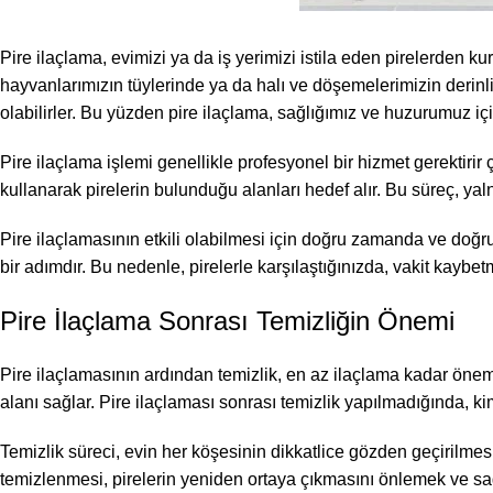
Pire ilaçlama, evimizi ya da iş yerimizi istila eden pirelerden kur
hayvanlarımızın tüylerinde ya da halı ve döşemelerimizin derinlik
olabilirler. Bu yüzden pire ilaçlama, sağlığımız ve huzurumuz iç
Pire ilaçlama işlemi genellikle profesyonel bir hizmet gerektiri
kullanarak pirelerin bulunduğu alanları hedef alır. Bu süreç, yal
Pire ilaçlamasının etkili olabilmesi için doğru zamanda ve doğr
bir adımdır. Bu nedenle, pirelerle karşılaştığınızda, vakit kayb
Pire İlaçlama Sonrası Temizliğin Önemi
Pire ilaçlamasının ardından temizlik, en az ilaçlama kadar önemlid
alanı sağlar. Pire ilaçlaması sonrası temizlik yapılmadığında, kim
Temizlik süreci, evin her köşesinin dikkatlice gözden geçirilmesini
temizlenmesi, pirelerin yeniden ortaya çıkmasını önlemek ve sağl