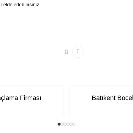
 elde edebilirsiniz.
06
laçlama Firması
Batıkent Böcek
AĞU