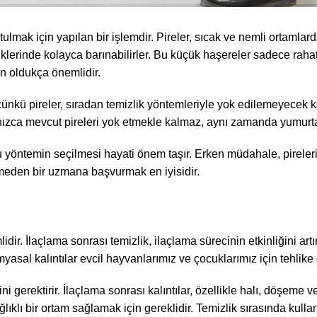
tulmak için yapılan bir işlemdir. Pireler, sıcak ve nemli ortamlard
lerinde kolayca barınabilirler. Bu küçük haşereler sadece rahatsı
in oldukça önemlidir.
r çünkü pireler, sıradan temizlik yöntemleriyle yok edilemeyecek 
nızca mevcut pireleri yok etmekle kalmaz, aynı zamanda yumurtaları
u yöntemin seçilmesi hayati önem taşır. Erken müdahale, pireleri
etmeden bir uzmana başvurmak en iyisidir.
ir. İlaçlama sonrası temizlik, ilaçlama sürecinin etkinliğini artı
yasal kalıntılar evcil hayvanlarımız ve çocuklarımız için tehlike o
 gerektirir. İlaçlama sonrası kalıntılar, özellikle halı, döşeme ve
ıklı bir ortam sağlamak için gereklidir. Temizlik sırasında kulla