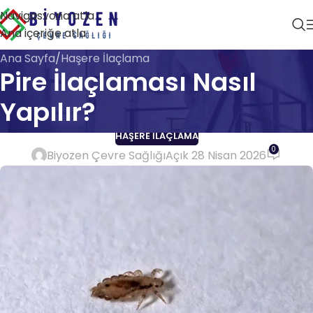
Navigasyona atla
Ana içeriğe atla
Ana Sayfa
Haşere İlaçlama
Pire İlaçlaması Nasıl
Yapılır?
HAŞERE İLAÇLAMA
0
Biyozen Çevre Sağlığı
Açık 28 Nisan 2026