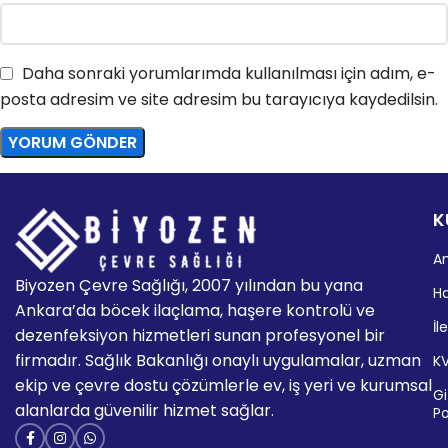
Daha sonraki yorumlarımda kullanılması için adım, e-
posta adresim ve site adresim bu tarayıcıya kaydedilsin.
K
A
Biyozen Çevre Sağlığı, 2007 yılından bu yana
H
Ankara’da böcek ilaçlama, haşere kontrolü ve
İl
dezenfeksiyon hizmetleri sunan profesyonel bir
firmadır. Sağlık Bakanlığı onaylı uygulamalar, uzman
K
ekip ve çevre dostu çözümlerle ev, iş yeri ve kurumsal
Giz
alanlarda güvenilir hizmet sağlar.
Po