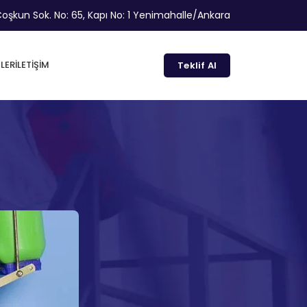
oşkun Sok. No: 65, Kapı No: 1 Yenimahalle/Ankara
LER
İLETIŞIM
Teklif Al