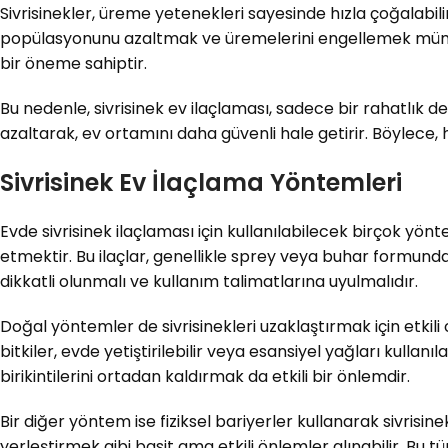
Sivrisinekler, üreme yetenekleri sayesinde hızla çoğalabili
popülasyonunu azaltmak ve üremelerini engellemek mümkün
bir öneme sahiptir.
Bu nedenle, sivrisinek ev ilaçlaması, sadece bir rahatlık değ
azaltarak, ev ortamını daha güvenli hale getirir. Böylece, 
Sivrisinek Ev İlaçlama Yöntemleri
Evde sivrisinek ilaçlaması için kullanılabilecek birçok yön
etmektir. Bu ilaçlar, genellikle sprey veya buhar formunda 
dikkatli olunmalı ve kullanım talimatlarına uyulmalıdır.
Doğal yöntemler de sivrisinekleri uzaklaştırmak için etkili o
bitkiler, evde yetiştirilebilir veya esansiyel yağları kullanıl
birikintilerini ortadan kaldırmak da etkili bir önlemdir.
Bir diğer yöntem ise fiziksel bariyerler kullanarak sivrisin
yerleştirmek gibi basit ama etkili önlemler alınabilir. Bu tü