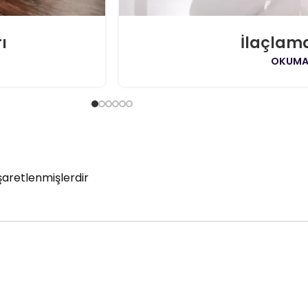
ı
İlaçlam
OKUMA
işaretlenmişlerdir