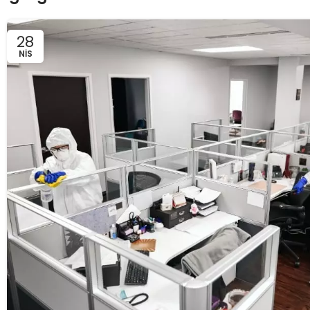
28
NIS