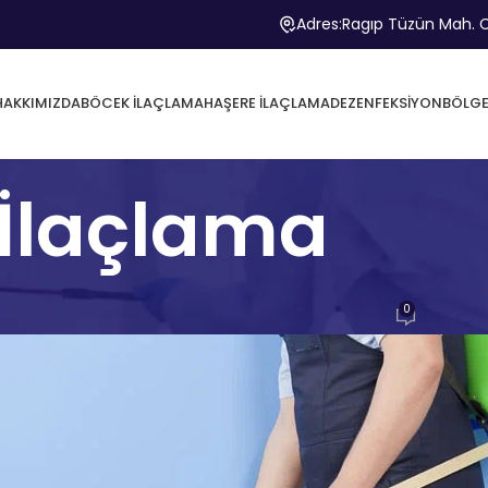
Adres:
Ragıp Tüzün Mah. C
HAKKIMIZDA
BÖCEK İLAÇLAMA
HAŞERE İLAÇLAMA
DEZENFEKSIYON
BÖLGE
 İlaçlama
KAPALI ALAN İLAÇLAMA
0
ayan
Biyozen Çevre Sağlığı
Açık 28 Nisan 2026