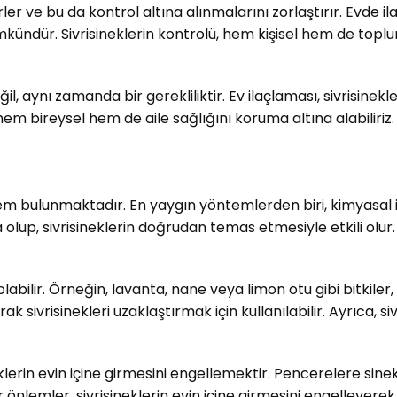
rler ve bu da kontrol altına alınmalarını zorlaştırır. Evde
dür. Sivrisineklerin kontrolü, hem kişisel hem de toplum
il, aynı zamanda bir gerekliliktir. Ev ilaçlaması, sivrisinek
hem bireysel hem de aile sağlığını koruma altına alabiliriz.
tem bulunmaktadır. En yaygın yöntemlerden biri, kimyasal il
olup, sivrisineklerin doğrudan temas etmesiyle etkili olur.
labilir. Örneğin, lavanta, nane veya limon otu gibi bitkiler, 
arak sivrisinekleri uzaklaştırmak için kullanılabilir. Ayrıca, 
eklerin evin içine girmesini engellemektir. Pencerelere sine
r önlemler, sivrisineklerin evin içine girmesini engelleyerek 