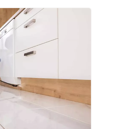
28
NIS