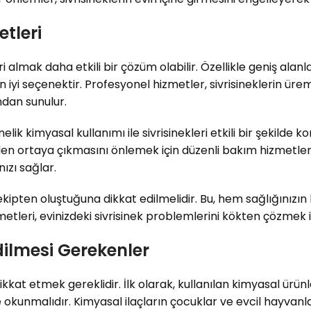
tleri
almak daha etkili bir çözüm olabilir. Özellikle geniş alanla
i seçenektir. Profesyonel hizmetler, sivrisineklerin üreme
dan sunulur.
k kimyasal kullanımı ile sivrisinekleri etkili bir şekilde ko
niden ortaya çıkmasını önlemek için düzenli bakım hizmetler
ızı sağlar.
 ekipten oluştuğuna dikkat edilmelidir. Bu, hem sağlığınızı
etleri, evinizdeki sivrisinek problemlerini kökten çözmek i
dilmesi Gerekenler
ikkat etmek gereklidir. İlk olarak, kullanılan kimyasal ürü
e okunmalıdır. Kimyasal ilaçların çocuklar ve evcil hayvanl