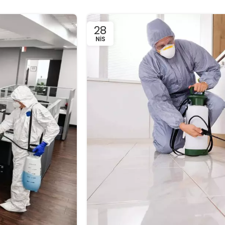
28
NIS