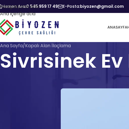
Navigasyona atla
Hemen Ara:
0 545 959 17 49
E-Posta:
biyozen@gmail.com
Ana içeriğe atla
ANASAYFA
Ana Sayfa
Kapalı Alan İlaçlama
Sivrisinek Ev
Yayınl