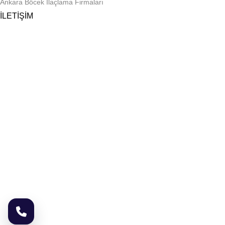
Ankara Böcek İlaçlama Firmaları
İLETİŞİM
Telefon
0 545 959 17 49
E-posta
biyozen@gmail.com
Adres
Ragıp Tüzün Mah. Coşkun Sok. No: 65, Kapı No: 1
Yenimahalle/Ankara
Çalışma Saatleri
Pazartesi – Cumartesi: 09:00 – 19:00
Pazar: Randevu ile
© 2026 Biyozen İlaçlama ® | Ankara Böcek İlaçlama. Tüm Hakları
Saklıdır.
KOBAZOGLU NETWORK