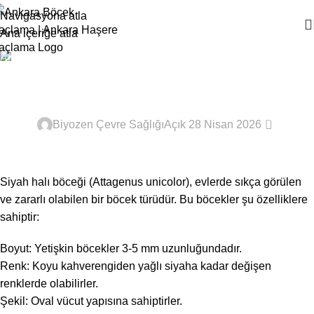
Navigasyona atla
Ana içeriğe atla
Ana Sayfa
Haşere Bilgi
Siyah Halı Böceği
HAŞERE BILGI
0
Biyozen Çevre Sağlığı
Açık 28 Nisan 2026
Siyah halı böceği (Attagenus unicolor), evlerde sıkça görülen
ve zararlı olabilen bir böcek türüdür. Bu böcekler şu özelliklere
sahiptir:
Boyut: Yetişkin böcekler 3-5 mm uzunluğundadır.
Renk: Koyu kahverengiden yağlı siyaha kadar değişen
renklerde olabilirler.
Şekil: Oval vücut yapısına sahiptirler.