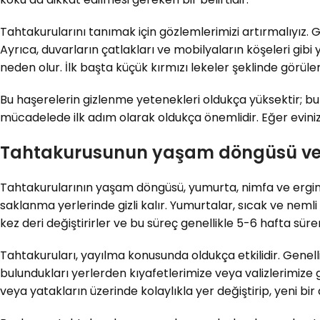
Tahtakurularını tanımak için gözlemlerimizi artırmalıyız. G
Ayrıca, duvarların çatlakları ve mobilyaların köşeleri gibi y
neden olur. İlk başta küçük kırmızı lekeler şeklinde görülen
Bu haşerelerin gizlenme yetenekleri oldukça yüksektir; bu 
mücadelede ilk adım olarak oldukça önemlidir. Eğer evin
Tahtakurusunun yaşam döngüsü ve 
Tahtakurularının yaşam döngüsü, yumurta, nimfa ve ergin 
saklanma yerlerinde gizli kalır. Yumurtalar, sıcak ve neml
kez deri değiştirirler ve bu süreç genellikle 5-6 hafta sürer
Tahtakuruları, yayılma konusunda oldukça etkilidir. Genelli
bulundukları yerlerden kıyafetlerimize veya valizlerimize ge
veya yatakların üzerinde kolaylıkla yer değiştirip, yeni bir 