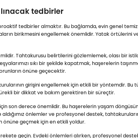
alınacak tedbirler
, proaktif tedbirler almaktır. Bu bağlamda, evin genel temi
ların birikmesini engellemek önemlidir. Yatak örtülerini ve
idir. Tahtakurusu belirtilerini gözlemlemek, olası bir isti
larımızı sıkı bir şekilde kapatmak, haşerelerin taşınmasın
sorunların önüne geçecektir.
rularının girişini engellemek için etkili bir yöntemdir. Bu 
sürekli bir dikkat ve bakım gerektiren bir süreçtir.
için son derece önemlidir. Bu haşerelerin yaşam döngüsünü
vde aldığımız önlemler ve profesyonel destek, tahtakuruların
n önüne geçmek için en etkili yoldur.
 harekete geçin. Evdeki önlemleri alırken, profesyonel des