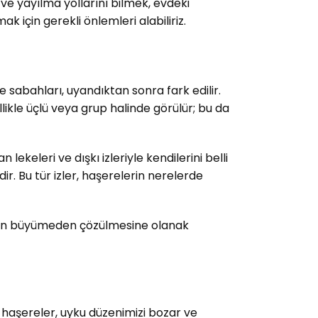
 ve yayılma yollarını bilmek, evdeki
k için gerekli önlemleri alabiliriz.
kle sabahları, uyandıktan sonra fark edilir.
ellikle üçlü veya grup halinde görülür; bu da
lekeleri ve dışkı izleriyle kendilerini belli
r. Bu tür izler, haşerelerin nerelerde
runun büyümeden çözülmesine olanak
 haşereler, uyku düzenimizi bozar ve