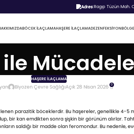
Adres:
Ragıp Tüzün Mah. C
HAKKIMIZDA
BÖCEK İLAÇLAMA
HAŞERE İLAÇLAMA
DEZENFEKSIYON
BÖLGE
 ile Mücadel
HAŞERE İLAÇLAMA
0
ayan
Biyozen Çevre Sağlığı
Açık 28 Nisan 2026
slenen parazitik böceklerdir. Bu haşereler, genellikle 4-5
up, bir kan emdikten sonra şişkin bir görünüm alırlar. Taht
ı, onların saldığı bir madde olan feromondur. Bu nedenle, e