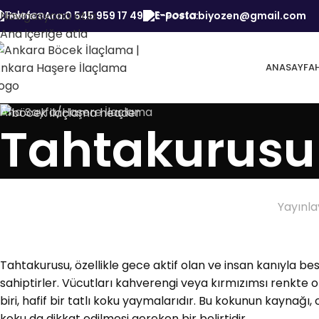
Navigasyona atla
Hemen Ara:
0 545 959 17 49
E-Posta:
biyozen@gmail.com
Ana içeriğe atla
ANASAYFA
Ana Sayfa
Haşere İlaçlama
Tahtakurusu
Yayınl
Tahtakurusu, özellikle gece aktif olan ve insan kanıyla be
sahiptirler. Vücutları kahverengi veya kırmızımsı renkte ol
biri, hafif bir tatlı koku yaymalarıdır. Bu kokunun kaynağ
koku da dikkat edilmesi gereken bir belirtidir.