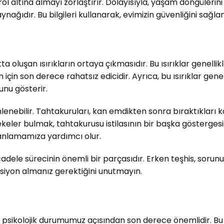
ol altına almayı zorlaştırır. Dolayısıyla, yaşam döngülerini
ağıdır. Bu bilgileri kullanarak, evimizin güvenliğini sağlama
tta oluşan ısırıkların ortaya çıkmasıdır. Bu ısırıklar genelli
an için son derece rahatsız edicidir. Ayrıca, bu ısırıklar gen
unu gösterir.
enebilir. Tahtakuruları, kan emdikten sonra bıraktıkları kan 
keler bulmak, tahtakurusu istilasının bir başka göstergesidi
 anlamamıza yardımcı olur.
ücadele sürecinin önemli bir parçasıdır. Erken teşhis, so
 aksiyon almanız gerektiğini unutmayın.
 psikolojik durumumuz açısından son derece önemlidir. Bu