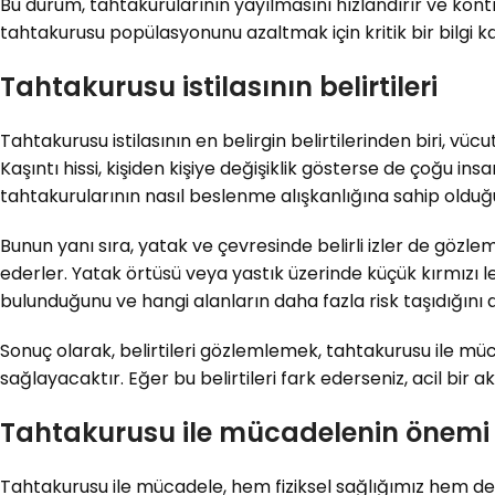
Bu durum, tahtakurularının yayılmasını hızlandırır ve kontr
tahtakurusu popülasyonunu azaltmak için kritik bir bilgi kayn
Tahtakurusu istilasının belirtileri
Tahtakurusu istilasının en belirgin belirtilerinden biri, vücu
Kaşıntı hissi, kişiden kişiye değişiklik gösterse de çoğu ins
tahtakurularının nasıl beslenme alışkanlığına sahip olduğ
Bunun yanı sıra, yatak ve çevresinde belirli izler de gözleml
ederler. Yatak örtüsü veya yastık üzerinde küçük kırmızı le
bulunduğunu ve hangi alanların daha fazla risk taşıdığını
Sonuç olarak, belirtileri gözlemlemek, tahtakurusu ile m
sağlayacaktır. Eğer bu belirtileri fark ederseniz, acil bir
Tahtakurusu ile mücadelenin önemi
Tahtakurusu ile mücadele, hem fiziksel sağlığımız hem de