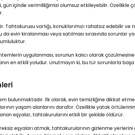
, gün içinde verimliliğimizi olumsuz etkileyebilir. Özellikle 
r.
r. Tahtakurusu varlığı, konuklarımızı rahatsız edebilir ve misa
da evin kiralanması veya satılması sırasında sorunlar yarat
umluluktur.
emlerin uygulanması, sorunun kalıcı olarak çözülmesine yar
n en etkili yoludur. Unutmayın ki, bu tür sorunlarla başa 
leri
tem bulunmaktadır. İlk olarak, evin temizliğine dikkat etme
ının yaşam alanlarını daraltır. Özellikle yatak örtülerinin,
an eşyalar, tahtakurularını etkili bir şekilde öldürür.
eksiz eşyaları atmak, tahtakurularının gizlenme yerlerini a