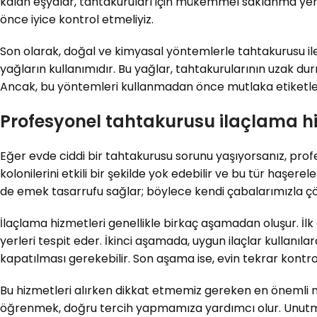
kalan eşyalar, tahtakuruları için mükemmel saklanma yerler
önce iyice kontrol etmeliyiz.
Son olarak, doğal ve kimyasal yöntemlerle tahtakurusu ile
yağların kullanımıdır. Bu yağlar, tahtakurularının uzak du
Ancak, bu yöntemleri kullanmadan önce mutlaka etiketleri 
Profesyonel tahtakurusu ilaçlama hi
Eğer evde ciddi bir tahtakurusu sorunu yaşıyorsanız, pro
kolonilerini etkili bir şekilde yok edebilir ve bu tür haş
de emek tasarrufu sağlar; böylece kendi çabalarımızla çöz
İlaçlama hizmetleri genellikle birkaç aşamadan oluşur. İlk
yerleri tespit eder. İkinci aşamada, uygun ilaçlar kullanıla
kapatılması gerekebilir. Son aşama ise, evin tekrar kont
Bu hizmetleri alırken dikkat etmemiz gereken en önemli no
öğrenmek, doğru tercih yapmamıza yardımcı olur. Unutmaya