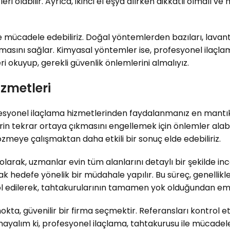
i olabilir. Ayrıca, ikinci el eşya alırken dikkatli olmalı
 mücadele edebiliriz. Doğal yöntemlerden bazıları, lavanta
rmasını sağlar. Kimyasal yöntemler ise, profesyonel ilaçlam
okuyup, gerekli güvenlik önlemlerini almalıyız.
zmetleri
fesyonel ilaçlama hizmetlerinden faydalanmanız en mantıkl
erelerin tekrar ortaya çıkmasını engellemek için önlemler a
meye çalışmaktan daha etkili bir sonuç elde edebiliriz.
 olarak, uzmanlar evin tüm alanlarını detaylı bir şekilde i
rak hedefe yönelik bir müdahale yapılır. Bu süreç, genellikle
rol edilerek, tahtakurularının tamamen yok olduğundan em
kta, güvenilir bir firma seçmektir. Referansları kontrol e
lım ki, profesyonel ilaçlama, tahtakurusu ile mücadelede 