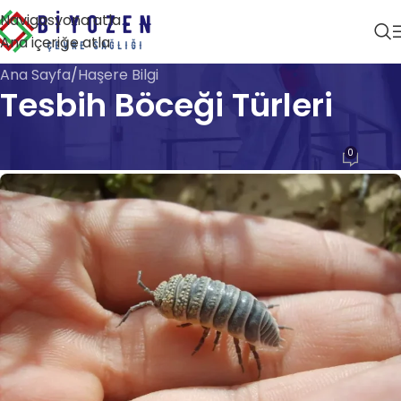
Navigasyona atla
Ana içeriğe atla
Ana Sayfa
Haşere Bilgi
Tesbih Böceği Türleri
HAŞERE BILGI
0
Biyozen Çevre Sağlığı
Açık 28 Nisan 2026