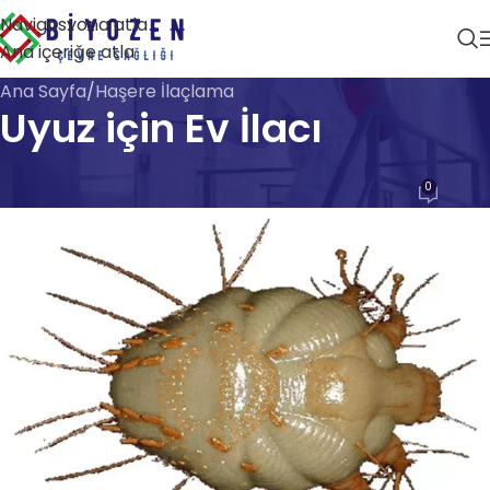
Navigasyona atla
Ana içeriğe atla
Ana Sayfa
Haşere İlaçlama
Uyuz için Ev İlacı
HAŞERE İLAÇLAMA
0
Biyozen Çevre Sağlığı
Açık 28 Nisan 2026