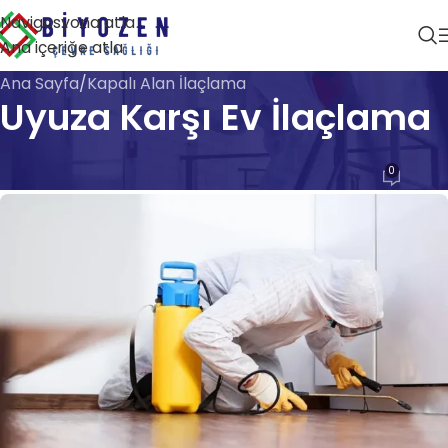
Navigasyona atla
Ana içeriğe atla
Ana Sayfa
Kapalı Alan İlaçlama
Uyuza Karşı Ev İlaçlama
KAPALI ALAN İLAÇLAMA
0
Biyozen Çevre Sağlığı
Açık 28 Nisan 2026