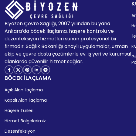
K
A
Biyozen Çevre Sağlığı, 2007 yılından bu yana
H
Ankara’da böcek ilaçlama, haşere kontrolü ve
İl
dezenfeksiyon hizmetleri sunan profesyonel bir
firmadır. Sağlık Bakanlığı onaylı uygulamalar, uzman
K
ekip ve çevre dostu çözümlerle ev, iş yeri ve kurumsal
Giz
alanlarda güvenilir hizmet sağlar.
Po
BÖCEK İLAÇLAMA
Açık Alan İlaçlama
Kapalı Alan İlaçlama
Haşere Türleri
Hizmet Bölgelerimiz
Dezenfeksiyon