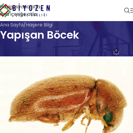
Navigasyona atla
Ana içeriğe atla
Ana Sayfa
Haşere Bilgi
Yapışan Böcek
HAŞERE BILGI
0
Biyozen Çevre Sağlığı
Açık 28 Nisan 2026