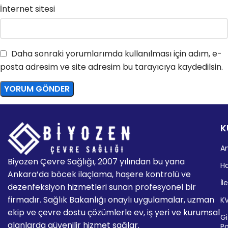
İnternet sitesi
Daha sonraki yorumlarımda kullanılması için adım, e-
posta adresim ve site adresim bu tarayıcıya kaydedilsin.
K
A
Biyozen Çevre Sağlığı, 2007 yılından bu yana
H
Ankara’da böcek ilaçlama, haşere kontrolü ve
İl
dezenfeksiyon hizmetleri sunan profesyonel bir
firmadır. Sağlık Bakanlığı onaylı uygulamalar, uzman
K
ekip ve çevre dostu çözümlerle ev, iş yeri ve kurumsal
Giz
alanlarda güvenilir hizmet sağlar.
Po