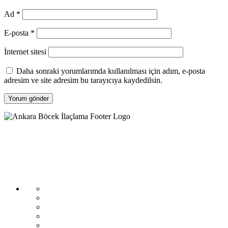
Ad
*
E-posta
*
İnternet sitesi
Daha sonraki yorumlarımda kullanılması için adım, e-posta
adresim ve site adresim bu tarayıcıya kaydedilsin.
Biyozen Çevre Sağlığı, 2007 yılından bu yana Ankara’da böcek
ilaçlama, haşere kontrolü ve dezenfeksiyon hizmetleri sunan
profesyonel bir firmadır. Sağlık Bakanlığı onaylı uygulamalar,
uzman ekip ve çevre dostu çözümlerle ev, iş yeri ve kurumsal
alanlarda güvenilir hizmet sağlar.
KURUMSAL
Anasayfa
Hakkımızda
İletişim
KVKK
Gizlilik Politikası