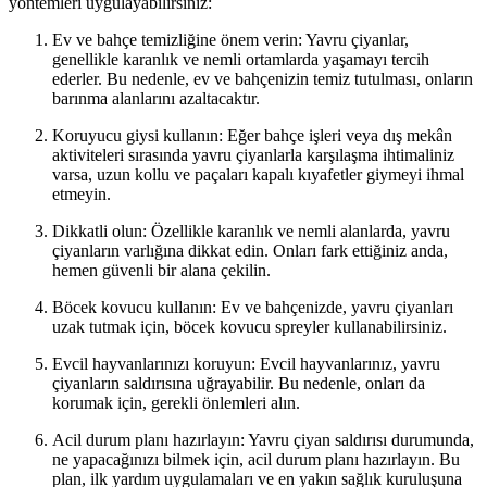
yöntemleri uygulayabilirsiniz:
Ev ve bahçe temizliğine önem verin: Yavru çiyanlar,
genellikle karanlık ve nemli ortamlarda yaşamayı tercih
ederler. Bu nedenle, ev ve bahçenizin temiz tutulması, onların
barınma alanlarını azaltacaktır.
Koruyucu giysi kullanın: Eğer bahçe işleri veya dış mekân
aktiviteleri sırasında yavru çiyanlarla karşılaşma ihtimaliniz
varsa, uzun kollu ve paçaları kapalı kıyafetler giymeyi ihmal
etmeyin.
Dikkatli olun: Özellikle karanlık ve nemli alanlarda, yavru
çiyanların varlığına dikkat edin. Onları fark ettiğiniz anda,
hemen güvenli bir alana çekilin.
Böcek kovucu kullanın: Ev ve bahçenizde, yavru çiyanları
uzak tutmak için, böcek kovucu spreyler kullanabilirsiniz.
Evcil hayvanlarınızı koruyun: Evcil hayvanlarınız, yavru
çiyanların saldırısına uğrayabilir. Bu nedenle, onları da
korumak için, gerekli önlemleri alın.
Acil durum planı hazırlayın: Yavru çiyan saldırısı durumunda,
ne yapacağınızı bilmek için, acil durum planı hazırlayın. Bu
plan, ilk yardım uygulamaları ve en yakın sağlık kuruluşuna