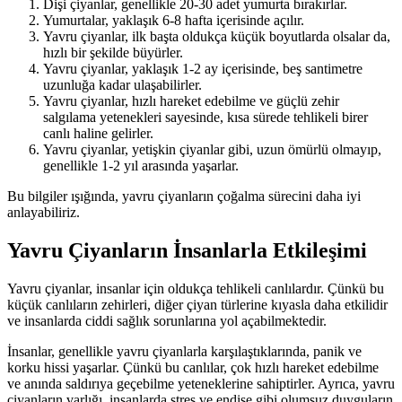
Dişi çiyanlar, genellikle 20-30 adet yumurta bırakırlar.
Yumurtalar, yaklaşık 6-8 hafta içerisinde açılır.
Yavru çiyanlar, ilk başta oldukça küçük boyutlarda olsalar da,
hızlı bir şekilde büyürler.
Yavru çiyanlar, yaklaşık 1-2 ay içerisinde, beş santimetre
uzunluğa kadar ulaşabilirler.
Yavru çiyanlar, hızlı hareket edebilme ve güçlü zehir
salgılama yetenekleri sayesinde, kısa sürede tehlikeli birer
canlı haline gelirler.
Yavru çiyanlar, yetişkin çiyanlar gibi, uzun ömürlü olmayıp,
genellikle 1-2 yıl arasında yaşarlar.
Bu bilgiler ışığında, yavru çiyanların çoğalma sürecini daha iyi
anlayabiliriz.
Yavru Çiyanların İnsanlarla Etkileşimi
Yavru çiyanlar, insanlar için oldukça tehlikeli canlılardır. Çünkü bu
küçük canlıların zehirleri, diğer çiyan türlerine kıyasla daha etkilidir
ve insanlarda ciddi sağlık sorunlarına yol açabilmektedir.
İnsanlar, genellikle yavru çiyanlarla karşılaştıklarında, panik ve
korku hissi yaşarlar. Çünkü bu canlılar, çok hızlı hareket edebilme
ve anında saldırıya geçebilme yeteneklerine sahiptirler. Ayrıca, yavru
çiyanların varlığı, insanlarda stres ve endişe gibi olumsuz duyguların